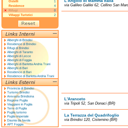
L'Angolo di Mamma Italia
Ostelli
1
via Galileo Galilei 62, Cellino San Mar
Residence
4
Rifugi
0
Villaggi Turistici
2
Alberghi di Brindisi
Residence di Brindisi
Rifugi di Brindisi
Alberghi di Taranto
Alberghi di Lecce
Alberghi di Foggia
Alberghi di Barletta Andria Trani
Alberghi di Bari
Residence di Bari
Residence di Barletta Andria Trani
Provincia di Brindisi
Turismo Brindisi
Arevasta Brindisina
L'Aranceto
Regione Puglia
via Tripoli 52, San Donaci (BR)
Viaggiare in Puglia
Terre di Puglia
Puglia turismo
La Terrazza del Quadrifoglio
Puglia imperiale
via Brindisi 120, Cisternino (BR)
Daunia da favola
APT Foggia