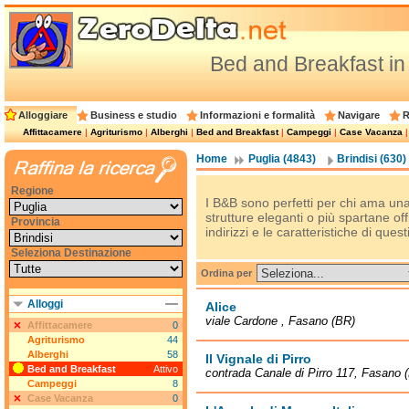
Bed and Breakfast in 
Alloggiare
Business e studio
Informazioni e formalità
Navigare
R
Affittacamere
|
Agriturismo
|
Alberghi
|
Bed and Breakfast
|
Campeggi
|
Case Vacanza
Home
Puglia (4843)
Brindisi (630)
Regione
I B&B sono perfetti per chi ama una 
strutture eleganti o più spartane of
Provincia
indirizzi e le caratteristiche di questi
Seleziona Destinazione
Ordina per
Alloggi
Alice
viale Cardone , Fasano (BR)
Affittacamere
0
Agriturismo
44
Alberghi
58
Il Vignale di Pirro
Bed and Breakfast
Attivo
contrada Canale di Pirro 117, Fasano 
Campeggi
8
Case Vacanza
0