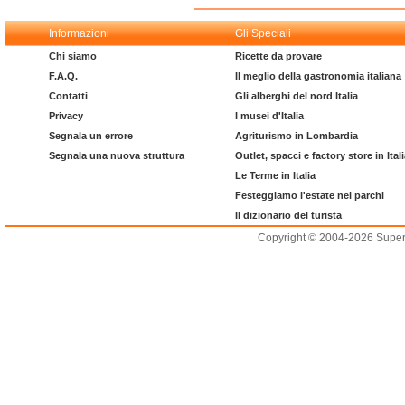
Informazioni
Gli Speciali
Chi siamo
Ricette da provare
F.A.Q.
Il meglio della gastronomia italiana
Contatti
Gli alberghi del nord Italia
Privacy
I musei d'Italia
Segnala un errore
Agriturismo in Lombardia
Segnala una nuova struttura
Outlet, spacci e factory store in Ital
Le Terme in Italia
Festeggiamo l'estate nei parchi
Il dizionario del turista
Copyright © 2004-2026 Supero L