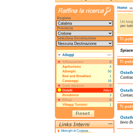
Home
Regione
Un luogo
per tutt
Provincia
Seleziona Destinazione
Ti pot
Spiace
Alloggi
Ti pot
Affittacamere
0
Agriturismo
4
Alberghi
50
Ostell
Bed and Breakfast
1
Contrad
Campeggi
18
Case Vacanza
0
Ostel
Ostelli
Attivo
Contard
Residence
3
Rifugi
0
Villaggi Turistici
1
Ti pot
Ostell
bivio B
Alberghi di Crotone