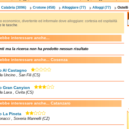
Calabria (3096)
Crotone (458)
Alloggiare (77)
Alloggi (77)
Ostelli 
 economico, divertente ed informale dove alloggiare: cortesia ed ospitalità
e le tasche
.
rebbe interessare anche...
nti ma la ricerca non ha prodotto nessun risultato
rebbe interessare anche... Cosenza
o Al Castagno
a Uncino , San Fili (CS)
lo Gran Canyion
a Laxa , Civita (CS)
rebbe interessare anche... Catanzaro
o La Pineta
onacci , Soveria Mannelli (CZ)