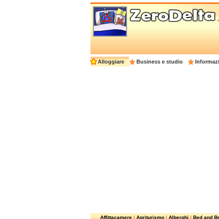
Alloggiare
Business e studio
Informazi
Affittacamere
|
Agriturismo
|
Alberghi
|
Bed and Br