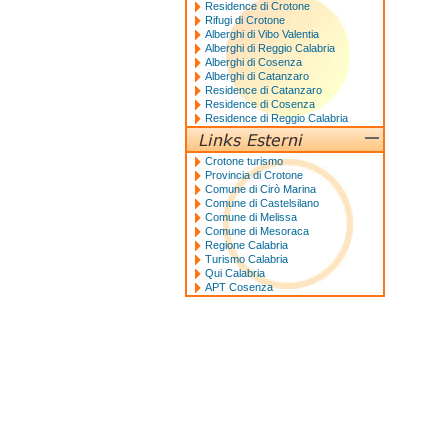
Residence di Crotone
Rifugi di Crotone
Alberghi di Vibo Valentia
Alberghi di Reggio Calabria
Alberghi di Cosenza
Alberghi di Catanzaro
Residence di Catanzaro
Residence di Cosenza
Residence di Reggio Calabria
Crotone turismo
Provincia di Crotone
Comune di Cirò Marina
Comune di Castelsilano
Comune di Melissa
Comune di Mesoraca
Regione Calabria
Turismo Calabria
Qui Calabria
APT Cosenza