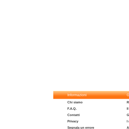
Informazioni
G
Chi siamo
R
F.A.Q.
I
Contatti
G
Privacy
I
Segnala un errore
A