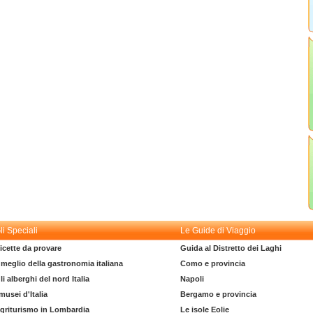
li Speciali
Le Guide di Viaggio
icette da provare
Guida al Distretto dei Laghi
l meglio della gastronomia italiana
Como e provincia
li alberghi del nord Italia
Napoli
 musei d'Italia
Bergamo e provincia
griturismo in Lombardia
Le isole Eolie