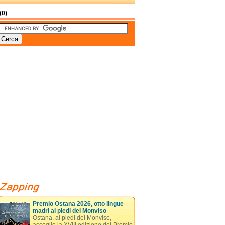
(0)
Premio Ostana 2026, otto lingue
madri ai piedi del Monviso
Ostana, ai piedi del Monviso,