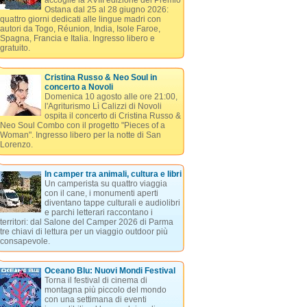
accoglie la XVIII edizione del Premio
Ostana dal 25 al 28 giugno 2026:
quattro giorni dedicati alle lingue madri con
autori da Togo, Réunion, India, Isole Faroe,
Spagna, Francia e Italia. Ingresso libero e
gratuito.
Cristina Russo & Neo Soul in
concerto a Novoli
Domenica 10 agosto alle ore 21:00,
l'Agriturismo Lì Calizzi di Novoli
ospita il concerto di Cristina Russo &
Neo Soul Combo con il progetto "Pieces of a
Woman". Ingresso libero per la notte di San
Lorenzo.
In camper tra animali, cultura e libri
Un camperista su quattro viaggia
con il cane, i monumenti aperti
diventano tappe culturali e audiolibri
e parchi letterari raccontano i
territori: dal Salone del Camper 2026 di Parma
tre chiavi di lettura per un viaggio outdoor più
consapevole.
Oceano Blu: Nuovi Mondi Festival
Torna il festival di cinema di
montagna più piccolo del mondo
con una settimana di eventi