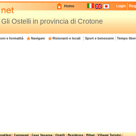
Home
Login
Regi
Gli Ostelli in provincia di Crotone
oni e formalità
Navigare
Ristoranti e locali
Sport e benessere
Tempo liber
eakfast
|
Campeggi
|
Case Vacanza
|
Ostelli
|
Residence
|
Rifugi
|
Villaggi Turistici
|