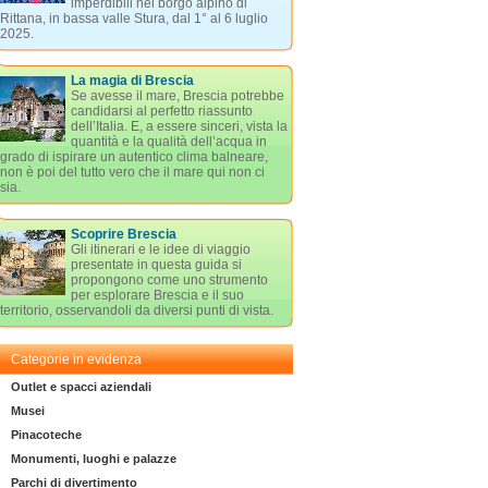
imperdibili nel borgo alpino di
Rittana, in bassa valle Stura, dal 1° al 6 luglio
2025.
La magia di Brescia
Se avesse il mare, Brescia potrebbe
candidarsi al perfetto riassunto
dell’Italia. E, a essere sinceri, vista la
quantità e la qualità dell’acqua in
grado di ispirare un autentico clima balneare,
non è poi del tutto vero che il mare qui non ci
sia.
Scoprire Brescia
Gli itinerari e le idee di viaggio
presentate in questa guida si
propongono come uno strumento
per esplorare Brescia e il suo
territorio, osservandoli da diversi punti di vista.
Categorie in evidenza
Outlet e spacci aziendali
Musei
Pinacoteche
Monumenti, luoghi e palazze
Parchi di divertimento