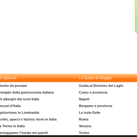
li Speciali
Le Guide di Viaggio
icette da provare
Guida al Distretto dei Laghi
l meglio della gastronomia italiana
Como e provincia
li alberghi del nord Italia
Napoli
 musei d'Italia
Bergamo e provincia
griturismo in Lombardia
Le isole Eolie
utlet, spacci e factory store in Italia
Roma
e Terme in Italia
Venezia
esteggiamo l'estate nei parchi
Torino