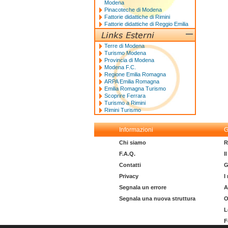
Modena
Pinacoteche di Modena
Fattorie didattiche di Rimini
Fattorie didattiche di Reggio Emilia
Terre di Modena
Turismo Modena
Provincia di Modena
Modena F.C.
Regione Emilia Romagna
ARPA Emilia Romagna
Emilia Romagna Turismo
Scoprire Ferrara
Turismo a Rimini
Rimini Turismo
Informazioni
G
Chi siamo
R
F.A.Q.
I
Contatti
G
Privacy
I
Segnala un errore
A
Segnala una nuova struttura
O
L
F