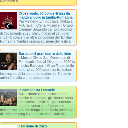
livenation.it.
Crossroads, 70 concerti jazz da
marzo a luglio in Emilia-Romagna
Pat Metheny, Enrico Rava, Makaya
McCraven, China Moses e il Grupo
Compay Segundo tra i protagonisti
di Crossroads 2026. Dal 3 marzo al 31 luglio
circa 70 concerti in oltre 20 comuni dell'Emilia-
Romagna. Ventisettesima edizione del festival.
Barocco, il gran teatro delle idee
Il Museo Civico San Domenico di
Forlì ospita fino al 28 giugno 2026 la
mostra Barocco. Il Gran Teatro delle
Idee: circa 200 opere da istituzioni
internazionali in un percorso che dal Seicento
arriva fino alla contemporaneità.
In camper tra i castelli
Sulla strada come a casa per le
rocche e i manieri, gli itinerari sono
pressoché infiniti ma, procedendo
da nord verso sud è possibile
delinearne uno che tenga conto della presenza
di aree camping e zone attrezzate limitrofe.
Il torrione di Carpi