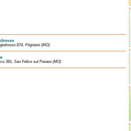
olrosso
giolrosso 874, Prignano (MO)
na
co 391, San Felice sul Panaro (MO)