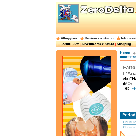
Alloggiare
Business e studio
Informazi
Adulti
|
Arte
|
Divertimento e natura
|
Shopping
|
Home
didattich
Fatto
L'Ana
via Chi
(MO)
Tel:
Reg
Period
Chiusur
Chiusur