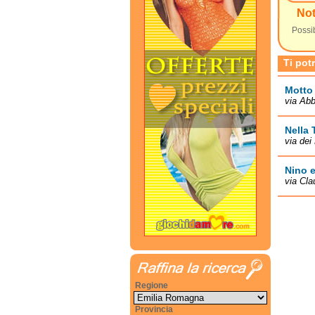
No
Possib
Ti pot
Motto
via Ab
Nella 
via dei
Nino e
via Cla
Regione
Provincia