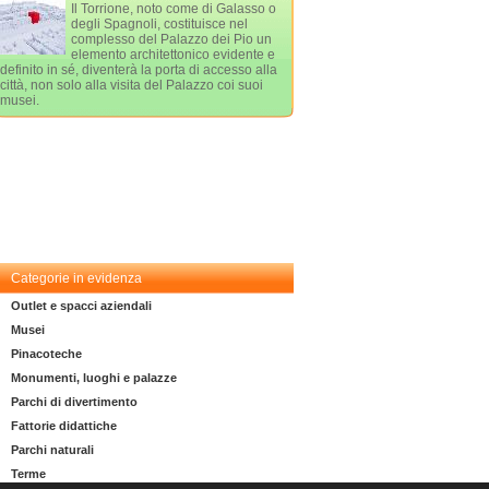
Il Torrione, noto come di Galasso o
degli Spagnoli, costituisce nel
complesso del Palazzo dei Pio un
elemento architettonico evidente e
definito in sé, diventerà la porta di accesso alla
città, non solo alla visita del Palazzo coi suoi
musei.
Categorie in evidenza
Outlet e spacci aziendali
Musei
Pinacoteche
Monumenti, luoghi e palazze
Parchi di divertimento
Fattorie didattiche
Parchi naturali
Terme