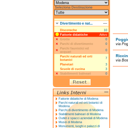
Seleziona Destinazione
Divertimento e nat...
Discoteche
10
Fattorie didattiche
Attivo
Poggi
Grotte
0
via Pog
Parchi di divertimento
0
Parchi faunistici ed
0
acquari
Ricci
Parchi naturali ed orti
7
botanici
via Bos
Planetari
3
Scuole di cucina
3
Stabilimenti balneari
0
Fattorie didattiche di Modena
Parchi naturali ed orti botanici di
Modena
Parchi di divertimento di Modena
Stabilimenti balneari di Modena
Outlet e spacci aziendali di Modena
Musei di Modena
Monumenti, luoghi e palazzi di