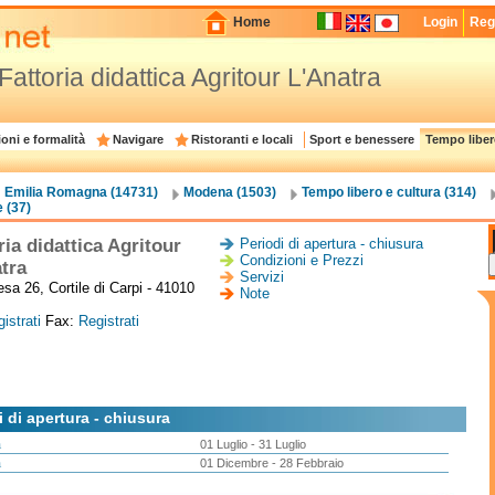
Home
Login
Regi
Fattoria didattica Agritour L'Anatra
oni e formalità
Navigare
Ristoranti e locali
Sport e benessere
Tempo liber
Emilia Romagna (14731)
Modena (1503)
Tempo libero e cultura (314)
e (37)
ria didattica Agritour
Periodi di apertura - chiusura
Condizioni e Prezzi
tra
Servizi
esa 26, Cortile di Carpi - 41010
Note
istrati
Fax:
Registrati
i di apertura - chiusura
a
01 Luglio - 31 Luglio
a
01 Dicembre - 28 Febbraio