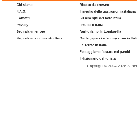
Chi siamo
Ricette da provare
F.A.Q.
Il meglio della gastronomia italiana
Contatti
Gli alberghi del nord Italia
Privacy
I musei d'Italia
Segnala un errore
Agriturismo in Lombardia
Segnala una nuova struttura
Outlet, spacci e factory store in Ital
Le Terme in Italia
Festeggiamo l'estate nei parchi
Il dizionario del turista
Copyright © 2004-2026 Supero L