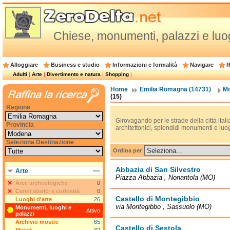
Chiese, monumenti, palazzi e luog
Alloggiare
Business e studio
Informazioni e formalità
Navigare
R
Adulti
|
Arte
|
Divertimento e natura
|
Shopping
|
Home
Emilia Romagna (14731)
Mo
(15)
Regione
Girovagando per le strade della città itali
Provincia
architettonici, splendidi monumenti e luog
Seleziona Destinazione
Ordina per
Abbazia di San Silvestro
Arte
Piazza Abbazia , Nonantola (MO)
Aree archeologiche
0
Cenni storici e curiosità
0
Castello di Montegibbio
Luoghi d'arte
26
via Montegibbo , Sassuolo (MO)
Monumenti, luoghi e
Attivo
palazzi
Archivio mostre
65
Castello di Sestola