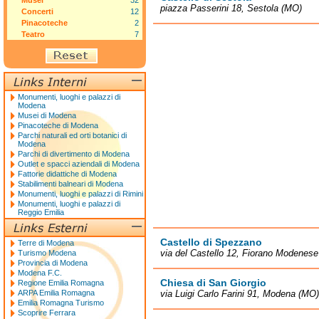
Musei
32
piazza Passerini 18, Sestola (MO)
Concerti
12
Pinacoteche
2
Teatro
7
Monumenti, luoghi e palazzi di
Modena
Musei di Modena
Pinacoteche di Modena
Parchi naturali ed orti botanici di
Modena
Parchi di divertimento di Modena
Outlet e spacci aziendali di Modena
Fattorie didattiche di Modena
Stabilimenti balneari di Modena
Monumenti, luoghi e palazzi di Rimini
Monumenti, luoghi e palazzi di
Reggio Emilia
Castello di Spezzano
Terre di Modena
via del Castello 12, Fiorano Modenes
Turismo Modena
Provincia di Modena
Modena F.C.
Chiesa di San Giorgio
Regione Emilia Romagna
ARPA Emilia Romagna
via Luigi Carlo Farini 91, Modena (MO)
Emilia Romagna Turismo
Scoprire Ferrara