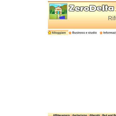
Rif
Alloggiare
Business e studio
Informazi
Affittacamere
|
Agriturismo
|
Alberghi
|
Bed and Br