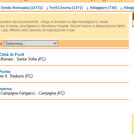
Emilia Romagna (14731)
Forlì Cesena (1471)
Alloggiare (730)
Allogg
sciatori ed escursionisti, i rifugi si trovano in alta montagna e, come
ce il nome, accolgono e rifocillano l'ospite. Alcuni hanno a disposizione delle
i più offrono solo servizio di ristorazione e bar.
er
Città di Forlì
à Burraia , Santa Sofia (FC)
Ponte
te 9, Tredozio (FC)
panna
à Campigna Fangacci , Campigna (FC)