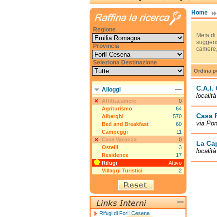
Home
Regione
Meta di 
suggeris
Provincia
camere, 
Seleziona Destinazione
Ordina p
C.A.I. 
Alloggi
localit
Affittacamere
0
Agriturismo
64
Casa 
Alberghi
570
via Pon
Bed and Breakfast
60
Campeggi
11
Case Vacanza
0
La Ca
Ostelli
3
localit
Residence
17
Rifugi
Attivo
Villaggi Turistici
2
Rifugi di Forlì Cesena