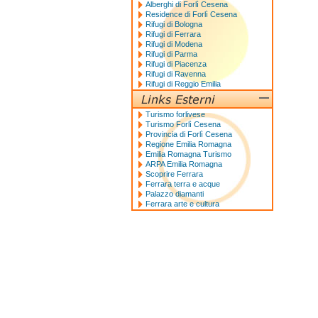
Alberghi di Forlì Cesena
Residence di Forlì Cesena
Rifugi di Bologna
Rifugi di Ferrara
Rifugi di Modena
Rifugi di Parma
Rifugi di Piacenza
Rifugi di Ravenna
Rifugi di Reggio Emilia
Turismo forlivese
Turismo Forlì Cesena
Provincia di Forlì Cesena
Regione Emilia Romagna
Emilia Romagna Turismo
ARPA Emilia Romagna
Scoprire Ferrara
Ferrara terra e acque
Palazzo diamanti
Ferrara arte e cultura