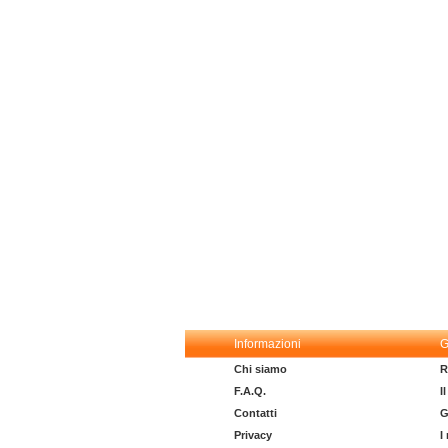
Informazioni
G
Chi siamo
R
F.A.Q.
I
Contatti
G
Privacy
I