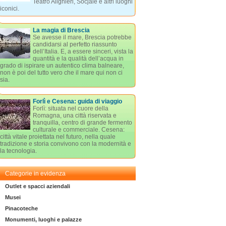
Teatro Alighieri, Socjale e altri luoghi
iconici.
La magia di Brescia
Se avesse il mare, Brescia potrebbe
candidarsi al perfetto riassunto
dell’Italia. E, a essere sinceri, vista la
quantità e la qualità dell’acqua in
grado di ispirare un autentico clima balneare,
non è poi del tutto vero che il mare qui non ci
sia.
Forlì e Cesena: guida di viaggio
Forlì: situata nel cuore della
Romagna, una città riservata e
tranquilla, centro di grande fermento
culturale e commerciale. Cesena:
città vitale proiettata nel futuro, nella quale
tradizione e storia convivono con la modernità e
la tecnologia.
Categorie in evidenza
Outlet e spacci aziendali
Musei
Pinacoteche
Monumenti, luoghi e palazze