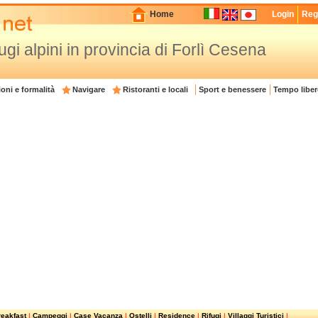
Home
Login
Regi
ugi alpini in provincia di Forlì Cesena
oni e formalità
Navigare
Ristoranti e locali
Sport e benessere
Tempo liber
eakfast
|
Campeggi
|
Case Vacanza
|
Ostelli
|
Residence
|
Rifugi
|
Villaggi Turistici
|