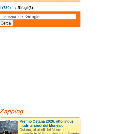
i (730)
Rifugi (3)
Premio Ostana 2026, otto lingue
madri ai piedi del Monviso
Ostana, ai piedi del Monviso,