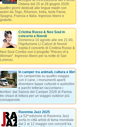
accoglie la XVIII edizione del Premio
Ostana dal 25 al 28 giugno 2026:
quattro giorni dedicati alle lingue madri con
autori da Togo, Réunion, India, Isole Faroe,
Spagna, Francia e Italia. Ingresso libero e
gratuito.
Cristina Russo & Neo Soul in
concerto a Novoli
Domenica 10 agosto alle ore 21:00,
l'Agriturismo Lì Calizzi di Novoli
ospita il concerto di Cristina Russo &
Neo Soul Combo con il progetto "Pieces of a
Woman". Ingresso libero per la notte di San
Lorenzo.
In camper tra animali, cultura e libri
Un camperista su quattro viaggia
con il cane, i monumenti aperti
diventano tappe culturali e audiolibri
e parchi letterari raccontano i
territori: dal Salone del Camper 2026 di Parma
tre chiavi di lettura per un viaggio outdoor più
consapevole.
Ravenna Jazz 2025
La 52ª edizione di Ravenna Jazz
porta in città artisti di fama mondiale
dal 2 al 12 maggio con concerti tra