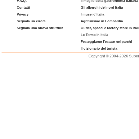
F.A.Q.
Il meglio della gastronomia italiana
Contatti
Gli alberghi del nord Italia
Privacy
I musei d'Italia
Segnala un errore
Agriturismo in Lombardia
Segnala una nuova struttura
Outlet, spacci e factory store in Ital
Le Terme in Italia
Festeggiamo l'estate nei parchi
Il dizionario del turista
Copyright © 2004-2026 Supero L