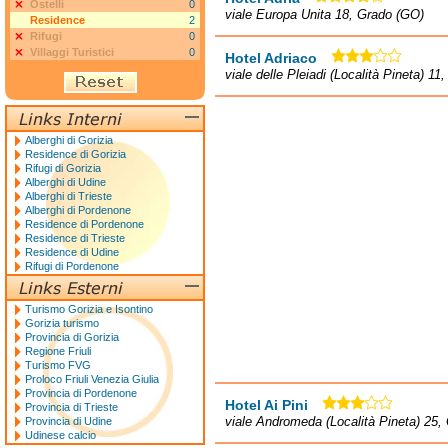
Ostelli
0
viale Europa Unita 18, Grado (GO)
Residence
2
Rifugi
0
Villaggi Turistici
0
Hotel Adriaco
viale delle Pleiadi (Località Pineta) 1
Alberghi di Gorizia
Residence di Gorizia
Rifugi di Gorizia
Alberghi di Udine
Alberghi di Trieste
Alberghi di Pordenone
Residence di Pordenone
Residence di Trieste
Residence di Udine
Rifugi di Pordenone
Turismo Gorizia e Isontino
Gorizia turismo
Provincia di Gorizia
Regione Friuli
Turismo FVG
Proloco Friuli Venezia Giulia
Provincia di Pordenone
Hotel Ai Pini
Provincia di Trieste
viale Andromeda (Località Pineta) 25,
Provincia di Udine
Udinese calcio