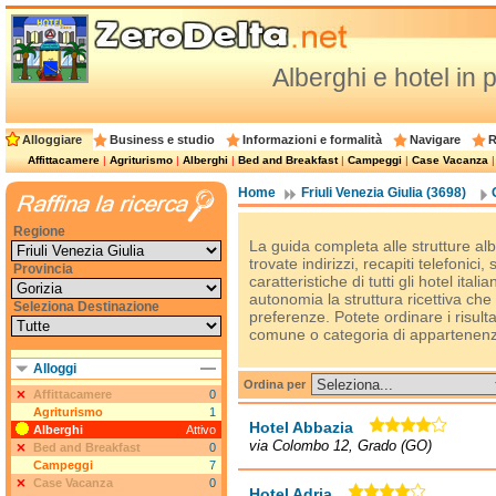
Alberghi e hotel in 
Alloggiare
Business e studio
Informazioni e formalità
Navigare
R
Affittacamere
|
Agriturismo
|
Alberghi
|
Bed and Breakfast
|
Campeggi
|
Case Vacanza
Home
Friuli Venezia Giulia (3698)
Regione
La guida completa alle strutture alb
trovate indirizzi, recapiti telefonici,
Provincia
caratteristiche di tutti gli hotel ital
autonomia la struttura ricettiva che
Seleziona Destinazione
preferenze. Potete ordinare i risulta
comune o categoria di appartenen
Alloggi
Ordina per
Affittacamere
0
Agriturismo
1
Hotel Abbazia
Alberghi
Attivo
via Colombo 12, Grado (GO)
Bed and Breakfast
0
Campeggi
7
Case Vacanza
0
Hotel Adria