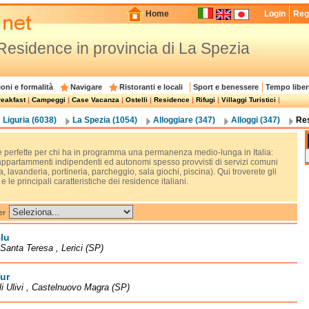
Home
Login
Regi
 Residence in provincia di La Spezia
oni e formalità
Navigare
Ristoranti e locali
Sport e benessere
Tempo liber
eakfast
|
Campeggi
|
Case Vacanza
|
Ostelli
|
Residence
|
Rifugi
|
Villaggi Turistici
|
Liguria (6038)
La Spezia (1054)
Alloggiare (347)
Alloggi (347)
Res
re perfette per chi ha in programma una permanenza medio-lunga in Italia:
 appartammenti indipendenti ed autonomi spesso provvisti di servizi comuni
a, lavanderia, portineria, parcheggio, sala giochi, piscina). Qui troverete gli
i e le principali caratteristiche dei residence italiani.
er
lu
 Santa Teresa , Lerici (SP)
ur
li Ulivi , Castelnuovo Magra (SP)