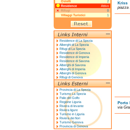
Ostelli
2
Kriss
Residence
Attivo
piazza 
Rifugi
0
Villaggi Turistici
1
Residence di La Spezia
Alberghi di La Spezia
Rifugi di La Spezia
Residence di Genova
Residence di Imperia
Residence di Savona
Alberghi di Savona
Alberghi di Imperia
Alberghi di Genova
Rifugi di Genova
Provincia di La Spezia
Turismo La Spezia
Palio del Golfo
Regione Liguria
Porto
Riviera di levante
via Gra
Riviera ligure
Turismo in Liguria
Riviera dei fiori
Turismo Genova
Provincia di Genova