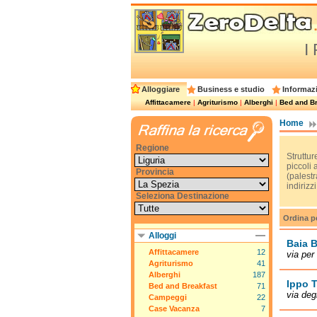
I
Alloggiare
Business e studio
Informazi
Affittacamere
|
Agriturismo
|
Alberghi
|
Bed and Br
Home
Regione
Struttu
piccoli
Provincia
(palestr
indirizz
Seleziona Destinazione
Ordina p
Alloggi
Baia B
Affittacamere
12
via per
Agriturismo
41
Alberghi
187
Ippo T
Bed and Breakfast
71
via deg
Campeggi
22
Case Vacanza
7