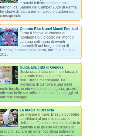
e parchi letterari raccontano i
territori: dal Salone del Camper 2026 di Parma
tre chiavi di lettura per un viaggio outdoor più
consapevole.
Oceano Blu: Nuovi Mondi Festival
Torna il festival di cinema di
montagna più piccolo del mondo
con una settimana di eventi
imperdibili nel borgo alpino di
Rittana, in bassa valle Stura, dal 1° al 6 luglio
2025.
Guida alla città di Genova
Sesta città d'Italia per importanza; il
suo porto è uno tra i primi
dell'Europa meridionale. La
provincia di Genova è una delle
mete turistiche più visitate della Liguria, grazie
alle sue bellezze artistiche, ai suoi paesaggi ed
alle sue spiagge.
La magia di Brescia
Se avesse il mare, Brescia potrebbe
candidarsi al perfetto riassunto
dell’Italia. E, a essere sinceri, vista la
quantità e la qualità dell’acqua in
grado di ispirare un autentico clima balneare,
non è poi del tutto vero che il mare qui non ci