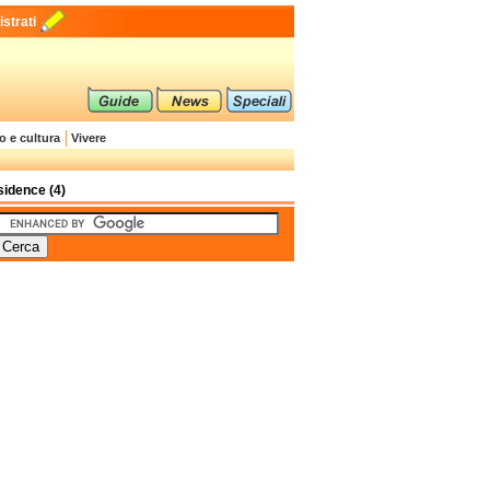
strati
o e cultura
Vivere
idence (4)