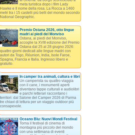
al cinema: da borgo sconosciuto a
meta turistica dopo i film Lady
Hawke e Il nome della rosa. La Rocca a 1460
metri tra i 15 castelli più belli del mondo secondo
National Geographic.
Premio Ostana 2026, otto lingue
madri ai piedi del Monviso
Ostana, ai piedi del Monviso,
accoglie la XVIII edizione del Premio
Ostana dal 25 al 28 giugno 2026:
quattro giorni dedicati alle lingue madri con
autori da Togo, Réunion, India, Isole Faroe,
Spagna, Francia e Italia. Ingresso libero e
gratuito.
In camper tra animali, cultura e libri
Un camperista su quattro viaggia
con il cane, i monumenti aperti
diventano tappe culturali e audiolibri
e parchi letterari raccontano i
territori: dal Salone del Camper 2026 di Parma
tre chiavi di lettura per un viaggio outdoor più
consapevole.
Oceano Blu: Nuovi Mondi Festival
Torna il festival di cinema di
montagna più piccolo del mondo
con una settimana di eventi