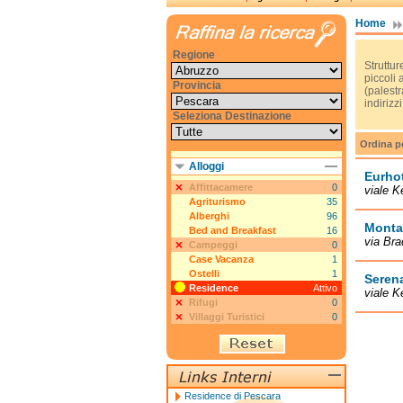
Home
Regione
Struttu
piccoli
Provincia
(palestr
indirizz
Seleziona Destinazione
Ordina p
Alloggi
Eurhot
Affittacamere
0
viale K
Agriturismo
35
Alberghi
96
Monta
Bed and Breakfast
16
via Bra
Campeggi
0
Case Vacanza
1
Ostelli
1
Serena
Residence
Attivo
viale K
Rifugi
0
Villaggi Turistici
0
Residence di Pescara