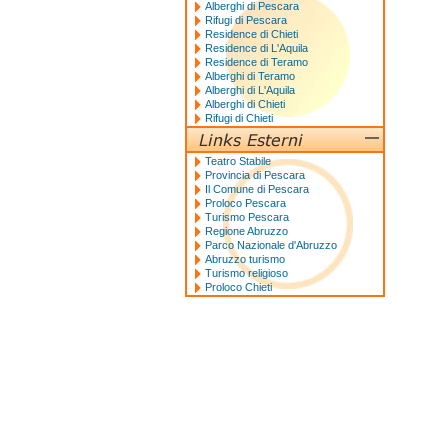
Alberghi di Pescara
Rifugi di Pescara
Residence di Chieti
Residence di L'Aquila
Residence di Teramo
Alberghi di Teramo
Alberghi di L'Aquila
Alberghi di Chieti
Rifugi di Chieti
Teatro Stabile
Provincia di Pescara
Il Comune di Pescara
Proloco Pescara
Turismo Pescara
Regione Abruzzo
Parco Nazionale d'Abruzzo
Abruzzo turismo
Turismo religioso
Proloco Chieti