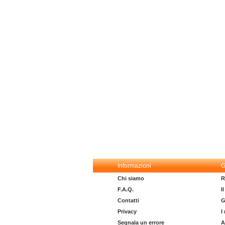
Informazioni
G
Chi siamo
R
F.A.Q.
I
Contatti
G
Privacy
I
Segnala un errore
A