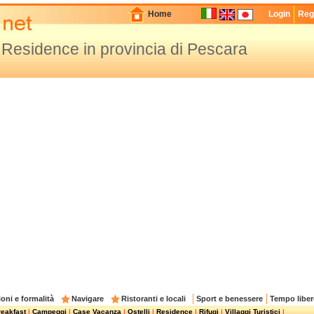
Home
Login
Regi
I Residence in provincia di Pescara
oni e formalità
Navigare
Ristoranti e locali
Sport e benessere
Tempo liber
eakfast
|
Campeggi
|
Case Vacanza
|
Ostelli
|
Residence
|
Rifugi
|
Villaggi Turistici
|