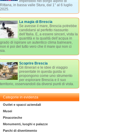
imperdibili nel borgo alpino di
Rittana, in bassa valle Stura, dal 1° al 6 luglio
2025.
La magia di Brescia
Se avesse il mare, Brescia potrebbe
candidarsi al perfetto riassunto
dell’Italia. E, a essere sinceri, vista la
quantità e la qualità dell’acqua in
grado di ispirare un autentico clima balneare,
non è poi del tutto vero che il mare qui non ci
sia.
Scoprire Brescia
Gli itinerari e le idee di viaggio
presentate in questa guida si
propongono come uno strumento
per esplorare Brescia e il suo
territorio, osservandoli da diversi punti di vista.
Categorie in evidenza
Outlet e spacci aziendali
Musei
Pinacoteche
Monumenti, luoghi e palazze
Parchi di divertimento