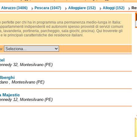
Abruzzo (3406)
Pescara (1047)
Alloggiare (152)
Alloggi (152)
Res
re perfette per chi ha in programma una permanenza medio-lunga in Italia:
 appartammenti indipendenti ed autonomi spesso provvisti di servizi comuni
a, lavanderia, portineria, parcheggio, sala giochi, piscina). Qui troverete gli
i e le principali caratteristiche dei residence italiani.
er
el
ennedy 32, Montesilvano (PE)
lberghi
dano , Montesilvano (PE)
 Majestic
ennedy 12, Montesilvano (PE)