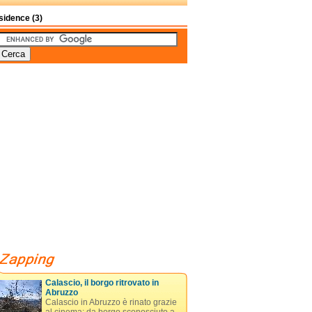
idence (3)
Calascio, il borgo ritrovato in
Abruzzo
Calascio in Abruzzo è rinato grazie