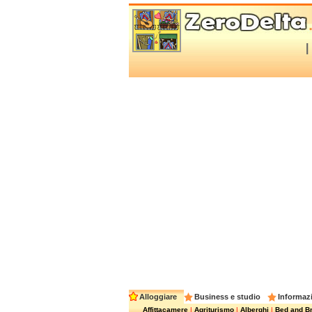
Alloggiare
Business e studio
Informazi
Affittacamere
|
Agriturismo
|
Alberghi
|
Bed and Br