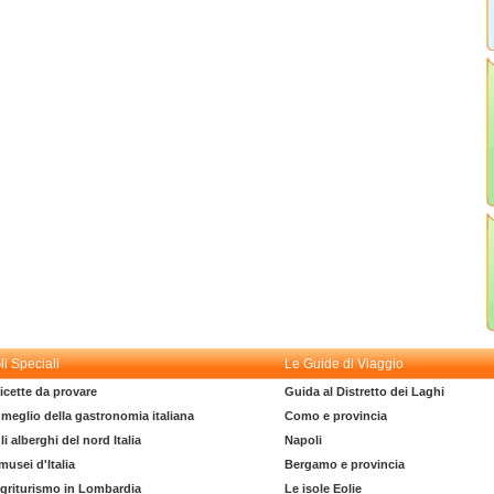
li Speciali
Le Guide di Viaggio
icette da provare
Guida al Distretto dei Laghi
l meglio della gastronomia italiana
Como e provincia
li alberghi del nord Italia
Napoli
 musei d'Italia
Bergamo e provincia
griturismo in Lombardia
Le isole Eolie