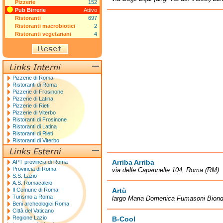
Pizzerie
152
Pub Birrerie
Attivo
Ristoranti
697
Ristoranti macrobiotici
2
Ristoranti vegetariani
4
Pizzerie di Roma
Ristoranti di Roma
Pizzerie di Frosinone
Pizzerie di Latina
Pizzerie di Rieti
Pizzerie di Viterbo
Ristoranti di Frosinone
Ristoranti di Latina
Ristoranti di Rieti
Ristoranti di Viterbo
Arriba Arriba
APT provincia di Roma
Provincia di Roma
via delle Capannelle 104, Roma (RM)
S.S. Lazio
A.S. Romacalcio
Il Comune di Roma
Artù
Turismo a Roma
largo Maria Domenica Fumasoni Biond
Beni archeologici Roma
Città del Vaticano
Regione Lazio
B-Cool