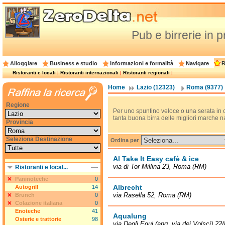
Pub e birrerie in 
Alloggiare
Business e studio
Informazioni e formalità
Navigare
R
Ristoranti e locali
|
Ristoranti internazionali
|
Ristoranti regionali
|
Home
Lazio (12323)
Roma (9377)
Regione
Per uno spuntino veloce o una serata in
tanta buona birra delle migliori marche n
Provincia
Seleziona Destinazione
Ordina per
Al Take It Easy cafè & ice
via di Tor Millina 23, Roma (RM)
Ristoranti e local...
Paninoteche
0
Albrecht
Autogrill
14
via Rasella 52, Roma (RM)
Brunch
0
Colazione italiana
0
Enoteche
41
Aqualung
Osterie e trattorie
98
via Degli Equi (ang. via dei Volsci) 2