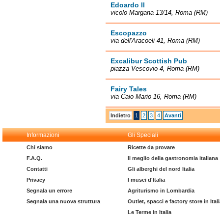
Edoardo II
vicolo Margana 13/14, Roma (RM)
Escopazzo
via dell'Aracoeli 41, Roma (RM)
Excalibur Scottish Pub
piazza Vescovio 4, Roma (RM)
Fairy Tales
via Caio Mario 16, Roma (RM)
Indietro
1
2
3
4
Avanti
Informazioni
Gli Speciali
Chi siamo
Ricette da provare
F.A.Q.
Il meglio della gastronomia italiana
Contatti
Gli alberghi del nord Italia
Privacy
I musei d'Italia
Segnala un errore
Agriturismo in Lombardia
Segnala una nuova struttura
Outlet, spacci e factory store in Ital
Le Terme in Italia