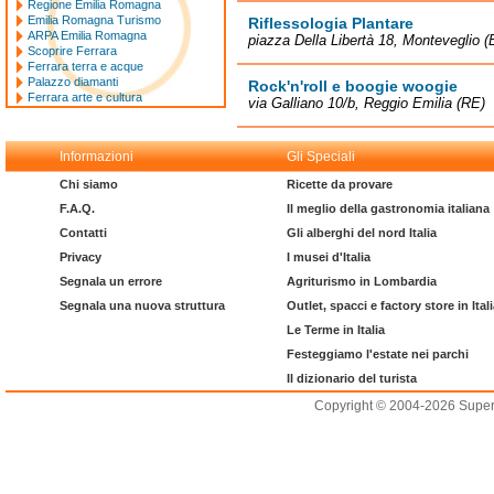
Regione Emilia Romagna
Emilia Romagna Turismo
Riflessologia Plantare
ARPA Emilia Romagna
piazza Della Libertà 18, Monteveglio 
Scoprire Ferrara
Ferrara terra e acque
Palazzo diamanti
Rock'n'roll e boogie woogie
Ferrara arte e cultura
via Galliano 10/b, Reggio Emilia (RE)
Informazioni
Gli Speciali
Chi siamo
Ricette da provare
F.A.Q.
Il meglio della gastronomia italiana
Contatti
Gli alberghi del nord Italia
Privacy
I musei d'Italia
Segnala un errore
Agriturismo in Lombardia
Segnala una nuova struttura
Outlet, spacci e factory store in Ital
Le Terme in Italia
Festeggiamo l'estate nei parchi
Il dizionario del turista
Copyright © 2004-2026 Supero L