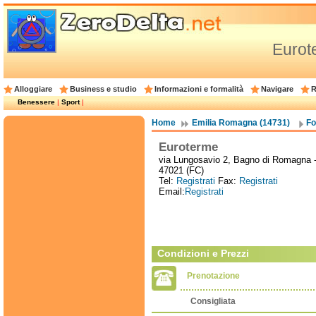
Eurot
Alloggiare
Business e studio
Informazioni e formalità
Navigare
R
Benessere
|
Sport
|
Home
Emilia Romagna (14731)
Fo
Euroterme
via Lungosavio 2, Bagno di Romagna 
47021 (FC)
Tel:
Registrati
Fax:
Registrati
Email:
Registrati
Condizioni e Prezzi
Prenotazione
Consigliata