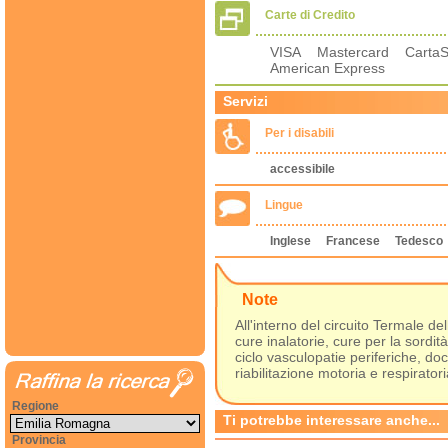
Carte di Credito
VISA Mastercard Carta
American Express
Servizi
Per i disabili
accessibile
Lingue
Inglese
Francese
Tedesco
Note
All'interno del circuito Termale d
cure inalatorie, cure per la sordit
ciclo vasculopatie periferiche, docc
riabilitazione motoria e respiratori
Regione
Ti potrebbe interessare anche...
Provincia