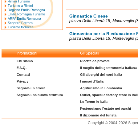
Rimini Turismo
Turismo a Rimini
Regione Emilia Romagna
Emilia Romagna Turismo
Ginnastica Cinese
ARPA Emilia Romagna
piazza Della Libertà 18, Monteveglio 
Scoprire Ferrara
Turismo forlivese
Ginnastica per la Rieducazione 
piazza Della Libertà 18, Monteveglio 
Informazioni
Gli Speciali
Chi siamo
Ricette da provare
F.A.Q.
Il meglio della gastronomia italiana
Contatti
Gli alberghi del nord Italia
Privacy
I musei d'Italia
Segnala un errore
Agriturismo in Lombardia
Segnala una nuova struttura
Outlet, spacci e factory store in Ital
Le Terme in Italia
Festeggiamo l'estate nei parchi
Il dizionario del turista
Copyright © 2004-2026 Supero L