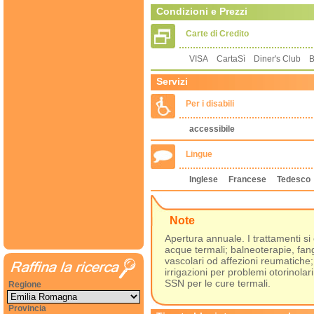
Condizioni e Prezzi
Carte di Credito
VISA CartaSì Diner's Club 
Servizi
Per i disabili
accessibile
Lingue
Inglese
Francese
Tedesco
Note
Apertura annuale. I trattamenti s
acque termali; balneoterapie, fang
vascolari od affezioni reumatiche;
irrigazioni per problemi otorinolar
SSN per le cure termali.
Regione
Provincia