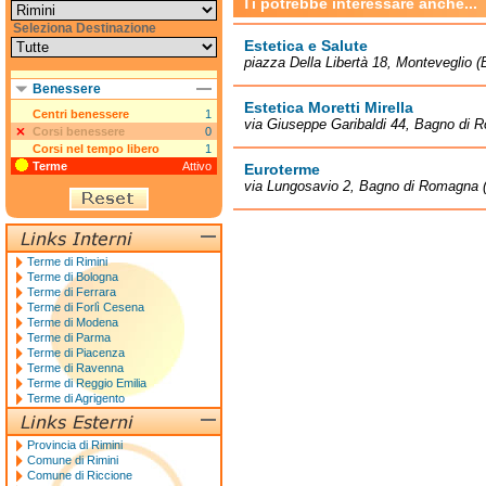
Ti potrebbe interessare anche...
Seleziona Destinazione
Estetica e Salute
piazza Della Libertà 18, Monteveglio 
Benessere
Estetica Moretti Mirella
Centri benessere
1
via Giuseppe Garibaldi 44, Bagno di 
Corsi benessere
0
Corsi nel tempo libero
1
Terme
Attivo
Euroterme
via Lungosavio 2, Bagno di Romagna 
Terme di Rimini
Terme di Bologna
Terme di Ferrara
Terme di Forlì Cesena
Terme di Modena
Terme di Parma
Terme di Piacenza
Terme di Ravenna
Terme di Reggio Emilia
Terme di Agrigento
Provincia di Rimini
Comune di Rimini
Comune di Riccione