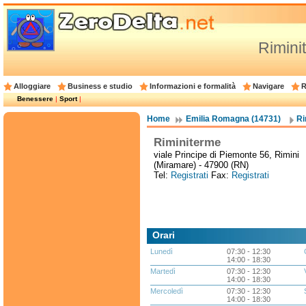
Rimini
Alloggiare
Business e studio
Informazioni e formalità
Navigare
R
Benessere
|
Sport
|
Home
Emilia Romagna (14731)
Ri
Riminiterme
viale Principe di Piemonte 56, Rimini
(Miramare) - 47900 (RN)
Tel:
Registrati
Fax:
Registrati
Orari
Lunedì
07:30 - 12:30
14:00 - 18:30
Martedì
07:30 - 12:30
14:00 - 18:30
Mercoledì
07:30 - 12:30
14:00 - 18:30