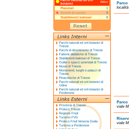
Parchi naturali ed orti
Attivo
Parco 
botanici
localit
Planetari
1
Scuole di cucina
0
Stabilimenti balneari
8
Parchi naturali ed orti botanici di
Trieste
Parchi di divertimento di Trieste
Fattorie didattiche di Trieste
Stabilimenti balneari di Trieste
Outlet e spacci aziendali di Trieste
Musei di Trieste
Monumenti, luoghi e palazzi di
Trieste
Pinacoteche di Trieste
Parchi naturali ed orti botanici di
Udine
Parchi naturali ed orti botanici di
Pordenone
Parco 
Provincia di Trieste
viale M
Proloco Trieste
Regione Friuli
Turismo FVG
Riser
Proloco Friuli Venezia Giulia
viale M
Turismo a Pordenone