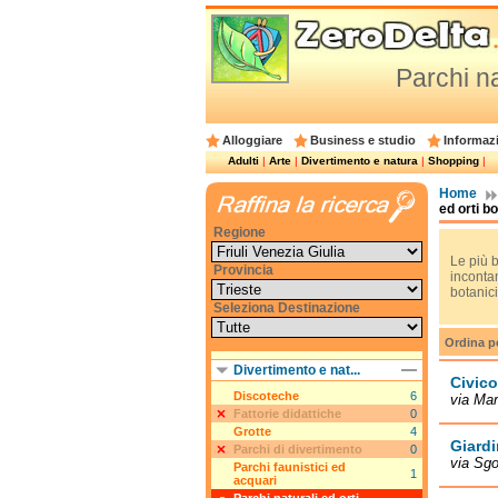
Parchi na
Alloggiare
Business e studio
Informazi
Adulti
|
Arte
|
Divertimento e natura
|
Shopping
|
Home
ed orti bo
Regione
Le più b
Provincia
incontam
botanici
Seleziona Destinazione
Ordina p
Divertimento e nat...
Civico
Discoteche
6
via Mar
Fattorie didattiche
0
Grotte
4
Giard
Parchi di divertimento
0
via Sgo
Parchi faunistici ed
1
acquari