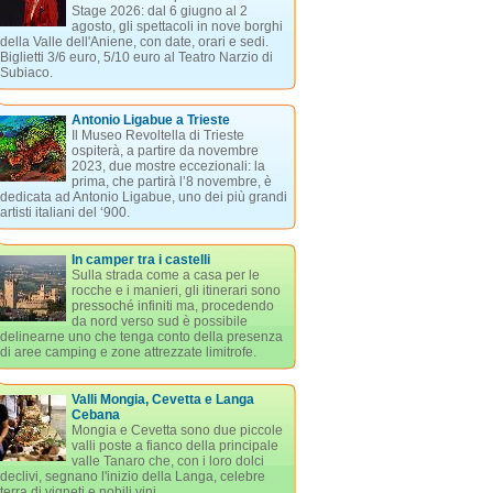
Stage 2026: dal 6 giugno al 2
agosto, gli spettacoli in nove borghi
della Valle dell'Aniene, con date, orari e sedi.
Biglietti 3/6 euro, 5/10 euro al Teatro Narzio di
Subiaco.
Antonio Ligabue a Trieste
Il Museo Revoltella di Trieste
ospiterà, a partire da novembre
2023, due mostre eccezionali: la
prima, che partirà l’8 novembre, è
dedicata ad Antonio Ligabue, uno dei più grandi
artisti italiani del ‘900.
In camper tra i castelli
Sulla strada come a casa per le
rocche e i manieri, gli itinerari sono
pressoché infiniti ma, procedendo
da nord verso sud è possibile
delinearne uno che tenga conto della presenza
di aree camping e zone attrezzate limitrofe.
Valli Mongia, Cevetta e Langa
Cebana
Mongia e Cevetta sono due piccole
valli poste a fianco della principale
valle Tanaro che, con i loro dolci
declivi, segnano l'inizio della Langa, celebre
terra di vigneti e nobili vini.