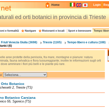
Home
Login
Regi
turali ed orti botanici in provincia di Trieste
oni e formalità
Navigare
Ristoranti e locali
Sport e benessere
Tempo liber
Friuli Venezia Giulia (3698)
Trieste (1165)
Tempo libero e cultura (188)
tanici (6)
elle aree protette della penisola, fra mare, montagne e pianure: natura
inata, fauna selvatica e flora lussureggiante; inoltre le informazioni sugli orti
 dove ammirare i fiori più belli e le piante più rare.
er
 Orto Botanico
chesetti 2, Trieste (TS)
ino Botanico Carsiana
nico 55, Sgonico (TS)