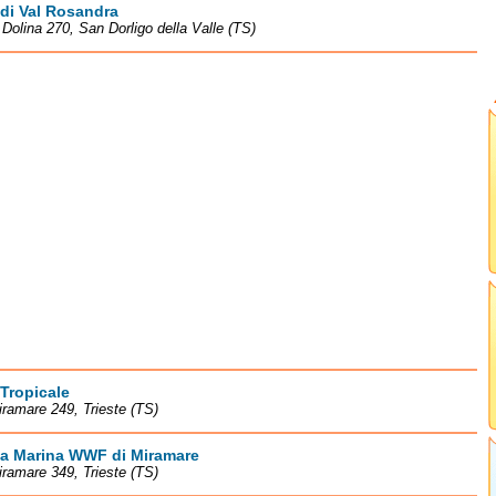
di Val Rosandra
à Dolina 270, San Dorligo della Valle (TS)
Tropicale
iramare 249, Trieste (TS)
va Marina WWF di Miramare
iramare 349, Trieste (TS)