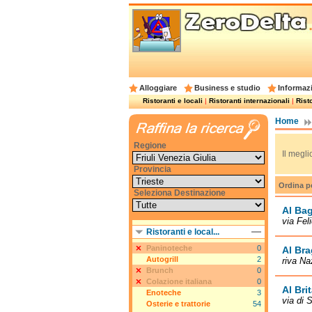
Alloggiare
Business e studio
Informazi
Ristoranti e locali
|
Ristoranti internazionali
|
Risto
Home
Regione
Il megli
Provincia
Ordina p
Seleziona Destinazione
Al Bag
via Fel
Ristoranti e local...
Paninoteche
0
Al Br
Autogrill
2
riva Na
Brunch
0
Colazione italiana
0
Al Bri
Enoteche
3
via di 
Osterie e trattorie
54