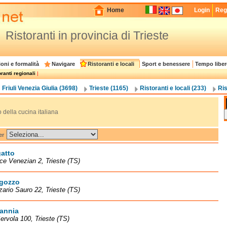
Home
Login
Regi
Ristoranti in provincia di Trieste
oni e formalità
Navigare
Ristoranti e locali
Sport e benessere
Tempo liber
ranti regionali
|
Friuli Venezia Giulia (3698)
Trieste (1165)
Ristoranti e locali (233)
Ris
o della cucina italiana
er
atto
ice Venezian 2, Trieste (TS)
agozzo
zario Sauro 22, Trieste (TS)
tannia
Servola 100, Trieste (TS)