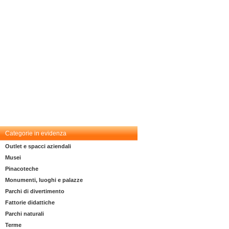
Categorie in evidenza
Outlet e spacci aziendali
Musei
Pinacoteche
Monumenti, luoghi e palazze
Parchi di divertimento
Fattorie didattiche
Parchi naturali
Terme