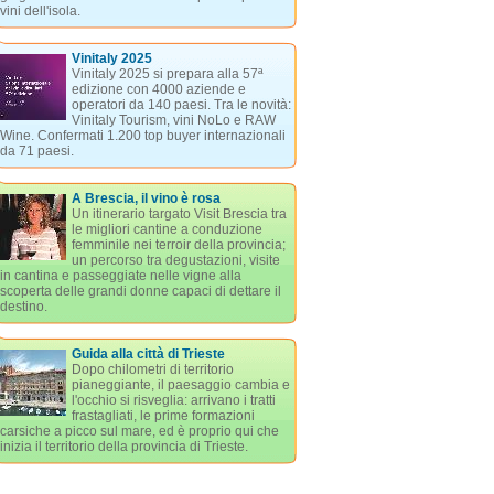
vini dell'isola.
Vinitaly 2025
Vinitaly 2025 si prepara alla 57ª
edizione con 4000 aziende e
operatori da 140 paesi. Tra le novità:
Vinitaly Tourism, vini NoLo e RAW
Wine. Confermati 1.200 top buyer internazionali
da 71 paesi.
A Brescia, il vino è rosa
Un itinerario targato Visit Brescia tra
le migliori cantine a conduzione
femminile nei terroir della provincia;
un percorso tra degustazioni, visite
in cantina e passeggiate nelle vigne alla
scoperta delle grandi donne capaci di dettare il
destino.
Guida alla città di Trieste
Dopo chilometri di territorio
pianeggiante, il paesaggio cambia e
l'occhio si risveglia: arrivano i tratti
frastagliati, le prime formazioni
carsiche a picco sul mare, ed è proprio qui che
inizia il territorio della provincia di Trieste.