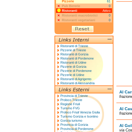
Pizzerie
61
Pub Birrerie
0
Ristoranti
Attivo
Ristoranti macrobiotici
0
Ristoranti vegetariani
0
Ristoranti di Trieste
Pizzerie di Trieste
Ristoranti di Gorizia
Ristoranti di Pordenone
Ristoranti di Udine
Pizzerie di Gorizia
Pizzerie di Pordenone
Pizzerie di Udine
Ristoranti di Agrigento
Ristoranti di Alessandria
Al Car
Provincia di Trieste
frazion
Proloco Trieste
Regione Friuli
Turismo FVG
Al Cav
Proloco Friuli Venezia Giulia
frazion
Turismo Gorizia e Isontino
Gorizia turismo
Provincia di Gorizia
Al Go
Provincia di Pordenone
via Cos