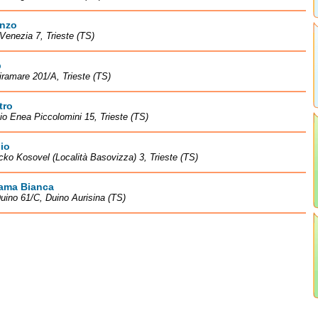
anzo
Venezia 7, Trieste (TS)
b
iramare 201/A, Trieste (TS)
tro
vio Enea Piccolomini 15, Trieste (TS)
lio
cko Kosovel (Località Basovizza) 3, Trieste (TS)
Dama Bianca
uino 61/C, Duino Aurisina (TS)