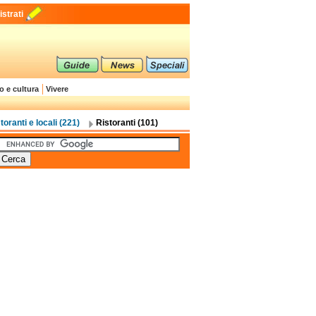
strati
o e cultura
Vivere
toranti e locali (221)
Ristoranti (101)