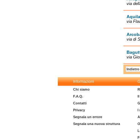
via del
Aquil
via Fla
Arcob
via di 
Bagutt
via Gio
Indietro
Informazioni
G
Chi siamo
R
F.A.Q.
I
Contatti
G
Privacy
I
Segnala un errore
A
Segnala una nuova struttura
O
L
F