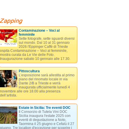
Contaminazione – Voci al
femminile
Sette fotografe, sette sguardi diversi
sul mondo. Dal 10 al 31 gennaio
2026 l'Eppinger Caffè di Trieste
ospita Contaminazione – Voci al femminile,
mostra curata da Le Vie delle Foto.
Inaugurazione sabato 10 gennaio alle 17.30.
Pittoscultura
L’esposizione sarà allestita al primo
piano del rinomato locale in via
Dante 2/B a Trieste e verrà
inaugurata ufficialmente lunedì 4
novembre alle ore 18.00 alla presenza
dell’artista.
Estate in Sicilia: Tre eventi DOC
Il Consorzio di Tutela Vini DOC
Sicilia inaugura l'estate 2025 con
eventi di degustazione a Noto,
Taormina il 25 giugno e Cefalù il 27
giugno. Tre location d'eccezione per scoprire i