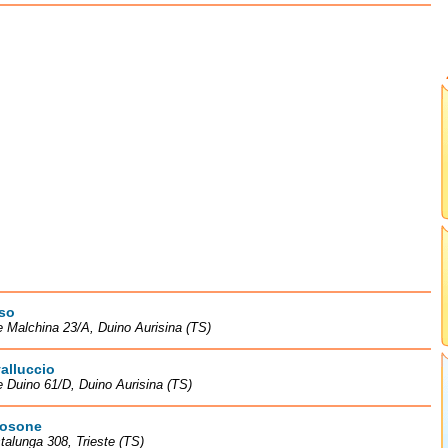
so
e Malchina 23/A, Duino Aurisina (TS)
alluccio
e Duino 61/D, Duino Aurisina (TS)
losone
talunga 308, Trieste (TS)