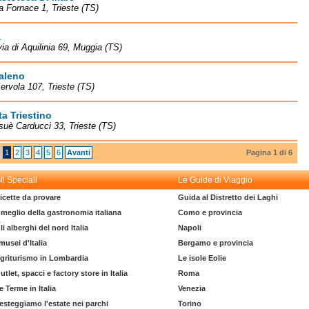
la Fornace 1, Trieste (TS)
a
via di Aquilinia 69, Muggia (TS)
aleno
Servola 107, Trieste (TS)
a Triestino
suè Carducci 33, Trieste (TS)
1
2
3
4
5
6
Avanti
Pagina 1 di 6
li Speciali
Le Guide di Viaggio
icette da provare
Guida al Distretto dei Laghi
l meglio della gastronomia italiana
Como e provincia
li alberghi del nord Italia
Napoli
 musei d'Italia
Bergamo e provincia
griturismo in Lombardia
Le isole Eolie
utlet, spacci e factory store in Italia
Roma
e Terme in Italia
Venezia
esteggiamo l'estate nei parchi
Torino