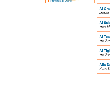
Provincia di Udine
Al Gr
piazza 
Al Su
viale M
Al Tea
via Sil
Al Tig
via Sre
Alla 
Porto D