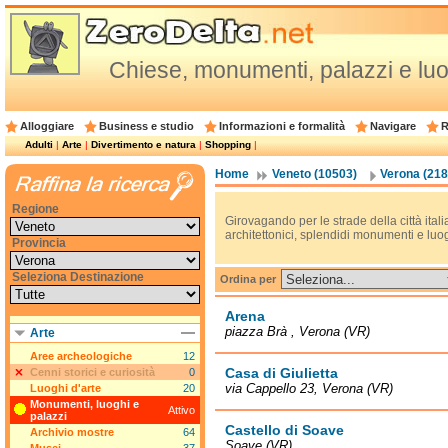
Chiese, monumenti, palazzi e luog
Alloggiare
Business e studio
Informazioni e formalità
Navigare
R
Adulti
|
Arte
|
Divertimento e natura
|
Shopping
|
Home
Veneto (10503)
Verona (218
Regione
Girovagando per le strade della città itali
architettonici, splendidi monumenti e luog
Provincia
Seleziona Destinazione
Ordina per
Arena
piazza Brà , Verona (VR)
Arte
Aree archeologiche
12
Casa di Giulietta
Cenni storici e curiosità
0
via Cappello 23, Verona (VR)
Luoghi d'arte
20
Monumenti, luoghi e
Attivo
palazzi
Castello di Soave
Archivio mostre
64
Soave (VR)