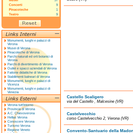
Musei
37
Concerti
9
Pinacoteche
1
Teatro
9
Monumenti, luoghi e palazzi di
Verona
Musei di Verona
Pinacoteche di Verona
Parchi naturali ed orti botanici di
Verona
Parchi di divertimento di Verona
Outlet e spacci aziendali di Verona
Fattorie didattiche di Verona
Stabilimenti balneari di Verona
Monumenti, luoghi e palazzi di
Vicenza
Monumenti, luoghi e palazzi di
Venezia
Castello Scaligero
via del Castello , Malcesine (VR)
Verona tutt'intorno
Provincia di Verona
A.C. Chievoverona
Castelvecchio
Hellas Verona
corso Castelvecchio 2, Verona (VR)
Conoscere Verona
Turismo Verona
Regione Veneto
Convento-Santuario della Madon