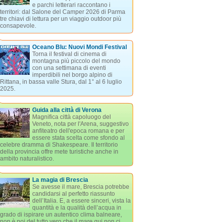
e parchi letterari raccontano i
territori: dal Salone del Camper 2026 di Parma
tre chiavi di lettura per un viaggio outdoor più
consapevole.
Oceano Blu: Nuovi Mondi Festival
Torna il festival di cinema di
montagna più piccolo del mondo
con una settimana di eventi
imperdibili nel borgo alpino di
Rittana, in bassa valle Stura, dal 1° al 6 luglio
2025.
Guida alla città di Verona
Magnifica città capoluogo del
Veneto, nota per l'Arena, suggestivo
anfiteatro dell'epoca romana e per
essere stata scelta come sfondo al
celebre dramma di Shakespeare. Il territorio
della provincia offre mete turistiche anche in
ambito naturalistico.
La magia di Brescia
Se avesse il mare, Brescia potrebbe
candidarsi al perfetto riassunto
dell’Italia. E, a essere sinceri, vista la
quantità e la qualità dell’acqua in
grado di ispirare un autentico clima balneare,
non è poi del tutto vero che il mare qui non ci