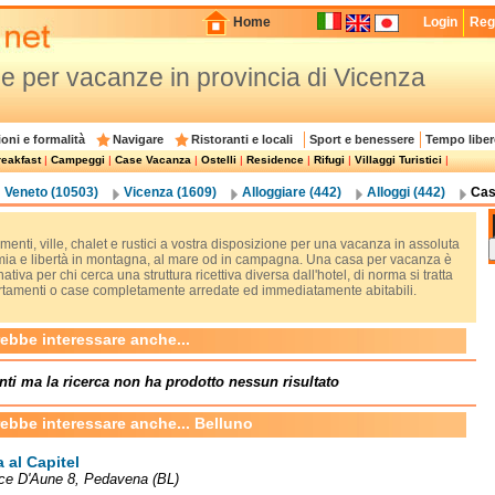
Home
Login
Regi
e per vacanze in provincia di Vicenza
oni e formalità
Navigare
Ristoranti e locali
Sport e benessere
Tempo liber
eakfast
|
Campeggi
|
Case Vacanza
|
Ostelli
|
Residence
|
Rifugi
|
Villaggi Turistici
|
Veneto (10503)
Vicenza (1609)
Alloggiare (442)
Alloggi (442)
Cas
enti, ville, chalet e rustici a vostra disposizione per una vacanza in assoluta
ia e libertà in montagna, al mare od in campagna. Una casa per vacanza è
nativa per chi cerca una struttura ricettiva diversa dall'hotel, di norma si tratta
rtamenti o case completamente arredate ed immediatamente abitabili.
rebbe interessare anche...
nti ma la ricerca non ha prodotto nessun risultato
rebbe interessare anche... Belluno
 al Capitel
ce D'Aune 8, Pedavena (BL)