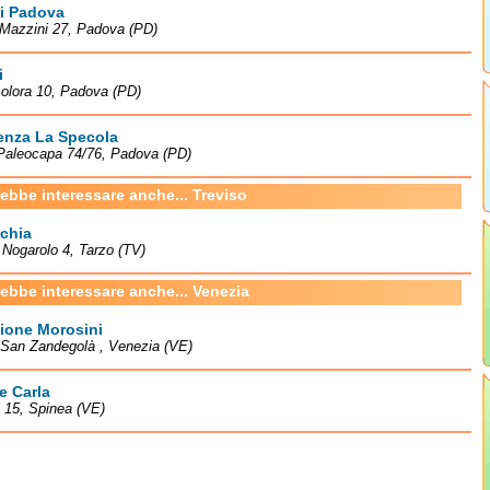
di Padova
 Mazzini 27, Padova (PD)
i
solora 10, Padova (PD)
enza La Specola
 Paleocapa 74/76, Padova (PD)
rebbe interessare anche... Treviso
chia
à Nogarolo 4, Tarzo (TV)
rebbe interessare anche... Venezia
ione Morosini
San Zandegolà , Venezia (VE)
e Carla
i 15, Spinea (VE)