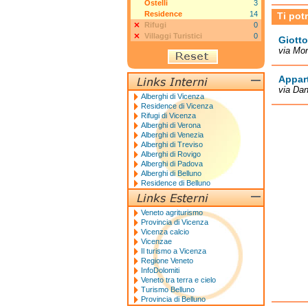
Ostelli
3
Residence
14
Ti pot
Rifugi
0
Villaggi Turistici
0
Giott
via Mo
Appar
via Dan
Alberghi di Vicenza
Residence di Vicenza
Rifugi di Vicenza
Alberghi di Verona
Alberghi di Venezia
Alberghi di Treviso
Alberghi di Rovigo
Alberghi di Padova
Alberghi di Belluno
Residence di Belluno
Veneto agriturismo
Provincia di Vicenza
Vicenza calcio
Vicenzae
Il turismo a Vicenza
Regione Veneto
InfoDolomiti
Veneto tra terra e cielo
Turismo Belluno
Provincia di Belluno