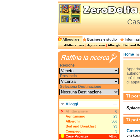
Cas
Alloggiare
Business e studio
Informazi
Affittacamere
|
Agriturismo
|
Alberghi
|
Bed and Br
Home
Regione
Appartam
autonom
Provincia
un'alter
di appa
Seleziona Destinazione
Ti pot
Alloggi
Spiace
Affittacamere
0
Agriturismo
23
Ti pot
Alberghi
306
Bed and Breakfast
93
Casera
Campeggi
3
via Cro
Case Vacanza
Attivo