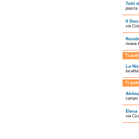
Tetti 
piazza
Il Diec
via Cri
Resid
riviera
Ti pot
La Nic
localit
Ti pot
Abitaz
campo 
Elena 
via Cic