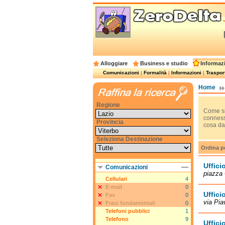
Alloggiare
Business e studio
Informazi
Comunicazioni
|
Formalità
|
Informazioni
|
Trasport
Home
Regione
Come si
conness
Provincia
cosa da 
Seleziona Destinazione
Ordina p
Uffici
Comunicazioni
piazza 
Cellulari
4
E-mail
0
Uffici
Fax
0
via Pia
Frasi fondamentali
0
Telefoni pubblici
1
Telefono
9
Uffici