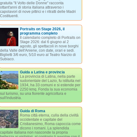
gratuita "Il Volto delle Donne" racconta
ottant'anni di storia italiana attraverso i
capolavori di nove pittrici e i ritratti delle Madri
Costituenti.
Portraits on Stage 2026, il
programma completo
Il calendario completo di Portraits on
Stage 2026: dal 6 giugno al 2
agosto, gli spettacoli in nove borghi
della Valle dell'Aniene, con date, orari e sedi.
Biglietti 3/6 euro, 5/10 euro al Teatro Narzio di
Subiaco.
Guida a Latina e provincia
La provincia di Latina, nella parte
sudorientale del Lazio, fu istituita nel
1934, ha 33 comuni e si estende per
2250 kmq. Fonda la sua economia
sul turismo, su una fiorente agricoltura e
sull'industria.
Guida di Roma
Roma città eterna, culla della civiltà
occidentale e capitale del
Cristianesimo, Roma capoccia come
dicono i romani. La splendida
capitale italiana non nasconde la propria
bellezza ai visitatori, al contrario li avvolge con il