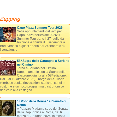
Capo Plaza Summer Tour 2026
Sette appuntamenti dal vivo per
Capo Plaza nell'estate 2026: il
Summer Tour parte il 27 luglio da
Riccione e chiude il 6 settembre a
Bari. Vendita biglietti aperta dal 24 febbraio su
livenation.it.
58ª Sagra delle Castagne a Soriano
nel Cimino
Torna a Soriano nel Cimino
l'appuntamento con la Sagra delle
Castagne, giunta alla 58ª edizione.
Dal 3 al 19 ottobre 2025, il borgo della Tuscia
viterbese ospita rievocazioni storiche, cortei in
costume e un ricco programma gastronomico
dedicato alla castagna.
"Il Volto delle Donne" al Senato di
Roma
A Palazzo Madama sede del Senato
della Repubblica a Roma, dal 6
marzo al 7 giugno 2026, la mostra