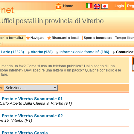
Home
Login
Regi
Uffici postali in provincia di Viterbo
oni e formalità
Navigare
Ristoranti e locali
Sport e benessere
Tempo liber
i
|
Lazio (12323)
Viterbo (928)
Informazioni e formalità (186)
Comunicaz
 manda un fax? Come si usa un telefono pubblico? Hai bisogno di una
ione internet? Devi spedire una lettera o un pacco? Qualche consiglio e le
fare.
er
o Postale Viterbo Succursale 01
Carlo Alberto Dalla Chiesa 9, Viterbo (VT)
o Postale Viterbo Succursale 02
ve 15, Viterbo (VT)
o Postale Viterbo Cassia