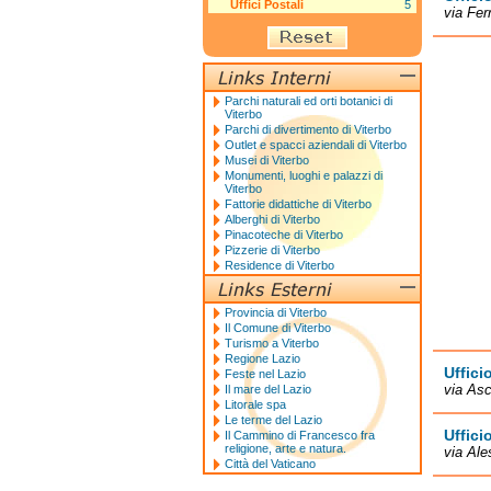
Uffici Postali
5
via Fer
Parchi naturali ed orti botanici di
Viterbo
Parchi di divertimento di Viterbo
Outlet e spacci aziendali di Viterbo
Musei di Viterbo
Monumenti, luoghi e palazzi di
Viterbo
Fattorie didattiche di Viterbo
Alberghi di Viterbo
Pinacoteche di Viterbo
Pizzerie di Viterbo
Residence di Viterbo
Provincia di Viterbo
Il Comune di Viterbo
Turismo a Viterbo
Regione Lazio
Uffici
Feste nel Lazio
via Asc
Il mare del Lazio
Litorale spa
Le terme del Lazio
Uffici
Il Cammino di Francesco fra
religione, arte e natura.
via Ale
Città del Vaticano