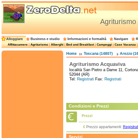
Agriturismo
Alloggiare
Business e studio
Informazioni e formalità
Navigare
R
Affittacamere
|
Agriturismo
|
Alberghi
|
Bed and Breakfast
|
Campeggi
|
Case Vacanza
Home
Toscana (14807)
Arezzo (1
Agriturismo Acquaviva
località San Pietro a Dame 11, Cortona
52044 (AR)
Tel:
Registrati
Fax:
Registrati
Condizioni e Prezzi
Prezzi
€
Prezzo appartamenti:
Registrat
Servizi