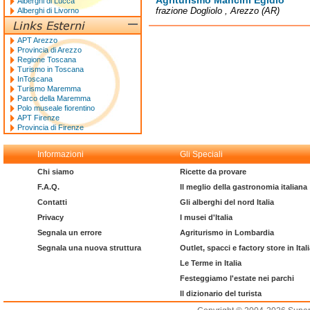
Agriturismo Mancini Egidio
Alberghi di Lucca
frazione Dogliolo , Arezzo (AR)
Alberghi di Livorno
APT Arezzo
Provincia di Arezzo
Regione Toscana
Turismo in Toscana
InToscana
Turismo Maremma
Parco della Maremma
Polo museale fiorentino
APT Firenze
Provincia di Firenze
Informazioni
Gli Speciali
Chi siamo
Ricette da provare
F.A.Q.
Il meglio della gastronomia italiana
Contatti
Gli alberghi del nord Italia
Privacy
I musei d'Italia
Segnala un errore
Agriturismo in Lombardia
Segnala una nuova struttura
Outlet, spacci e factory store in Ital
Le Terme in Italia
Festeggiamo l'estate nei parchi
Il dizionario del turista