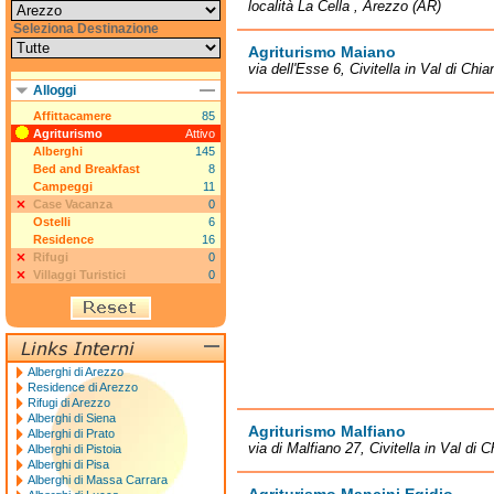
località La Cella , Arezzo (AR)
Seleziona Destinazione
Agriturismo Maiano
via dell'Esse 6, Civitella in Val di Chi
Alloggi
Affittacamere
85
Agriturismo
Attivo
Alberghi
145
Bed and Breakfast
8
Campeggi
11
Case Vacanza
0
Ostelli
6
Residence
16
Rifugi
0
Villaggi Turistici
0
Alberghi di Arezzo
Residence di Arezzo
Rifugi di Arezzo
Alberghi di Siena
Agriturismo Malfiano
Alberghi di Prato
via di Malfiano 27, Civitella in Val di 
Alberghi di Pistoia
Alberghi di Pisa
Alberghi di Massa Carrara