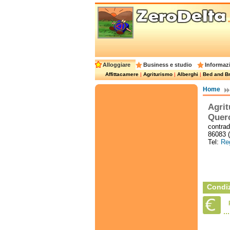
Alloggiare
Business e studio
Informazi
Affittacamere
|
Agriturismo
|
Alberghi
|
Bed and Br
Home
Agri
Quer
contrada
86083 (
Tel:
Reg
Condiz