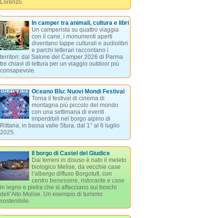
Lorenzo.
In camper tra animali, cultura e libri
Un camperista su quattro viaggia
con il cane, i monumenti aperti
diventano tappe culturali e audiolibri
e parchi letterari raccontano i
territori: dal Salone del Camper 2026 di Parma
tre chiavi di lettura per un viaggio outdoor più
consapevole.
Oceano Blu: Nuovi Mondi Festival
Torna il festival di cinema di
montagna più piccolo del mondo
con una settimana di eventi
imperdibili nel borgo alpino di
Rittana, in bassa valle Stura, dal 1° al 6 luglio
2025.
Il borgo di Castel del Giudice
Dai terreni in disuso è nato il meleto
biologico Melise, da vecchie case
l’albergo diffuso Borgotufi, con
centro benessere, ristorante e case
in legno e pietra che si affacciano sui boschi
dell’Alto Molise. Un esempio di turismo
sostenibile.