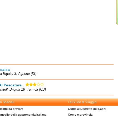
salsa
a Rigaini 3, Agnone (IS)
Al Pescatore
ratelli Brigida 16, Termoli (CB)
li Speciali
Le Guide di Viaggio
icette da provare
Guida al Distretto dei Laghi
l meglio della gastronomia italiana
Como e provincia