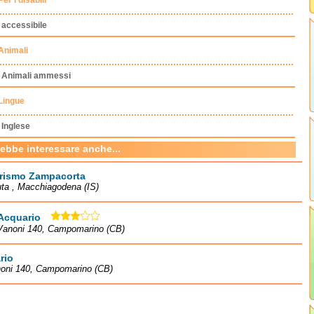
Per i disabili
accessibile
Animali
Animali ammessi
Lingue
Inglese
rebbe interessare anche...
urismo Zampacorta
ta , Macchiagodena (IS)
Acquario
 Vanoni 140, Campomarino (CB)
rio
noni 140, Campomarino (CB)