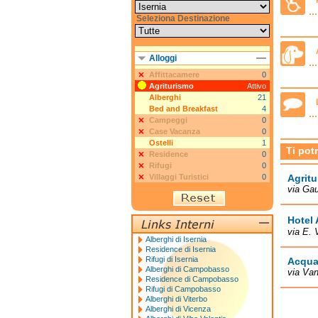
Seleziona Destinazione
Alloggi
Affittacamere
0
Agriturismo
Attivo
Alberghi
21
Bed and Breakfast
4
Campeggi
0
Case Vacanza
0
Ostelli
1
Ti pot
Residence
0
Rifugi
0
Villaggi Turistici
0
Agrit
via Gau
Hotel 
via E.
Alberghi di Isernia
Residence di Isernia
Rifugi di Isernia
Acqua
Alberghi di Campobasso
via Va
Residence di Campobasso
Rifugi di Campobasso
Alberghi di Viterbo
Alberghi di Vicenza