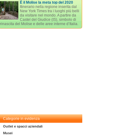
È il Molise la meta top del 2020
Itinerario nella regione inserita dal
New York Times tra i luoghi più belli
da visitare nel mondo. A partire da
Castel del Giudice (IS), simbolo di
rinascita del Molise e delle aree interne d’Italia.
Categorie in evidenza
Outlet e spacci aziendali
Musei