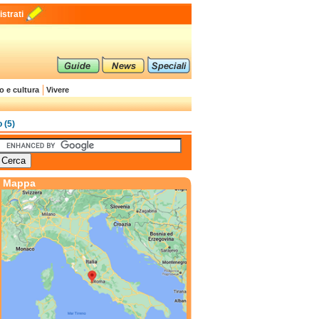
strati
o e cultura
Vivere
 (5)
Mappa