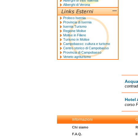
Alberghi di Vibo Valentia
Alberghi di Verona
Proloco Isernia
Provincia di Isernia
Isernia Turismo
Regione Molise
Molise in Filiere
Turismo in Molise
Campobasso: cultura e turismo
Centro storico di Campobasso
Provincia di Campobasso
Veneto agriturismo
Acqua
contrad
Hotel 
corso F
Informazioni
G
Chi siamo
R
F.A.Q.
I