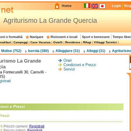
Home
Login
Regi
Agriturismo La Grande Quercia
oni e formalità
Navigare
Ristoranti e locali
Sport e benessere
Tempo liber
eakfast
|
Campeggi
|
Case Vacanza
|
Ostelli
|
Residence
|
Rifugi
|
Villaggi Turistici
|
Molise (752)
Isernia (380)
Alloggiare (31)
Alloggi (31)
Agriturismo
turismo La Grande
Orari
Condizioni e Prezzi
cia
Servizi
 Fontecurelli 30, Carovilli -
IS)
istrati
ioni e Prezzi
Prezzi
€
Prezzo camere:
Registrati
€
Prezzo ristoro:
Registrati