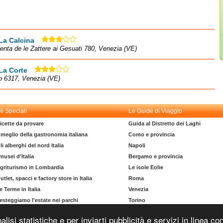
La Calcina
nta de le Zattere ai Gesuati 780, Venezia (VE)
La Corte
o 6317, Venezia (VE)
li Speciali
Le Guide di Viaggio
icette da provare
Guida al Distretto dei Laghi
l meglio della gastronomia italiana
Como e provincia
li alberghi del nord Italia
Napoli
 musei d'Italia
Bergamo e provincia
griturismo in Lombardia
Le isole Eolie
utlet, spacci e factory store in Italia
Roma
e Terme in Italia
Venezia
esteggiamo l'estate nei parchi
Torino
l dizionario del turista
La costa degli Etruschi
nalisi statistiche e per inviarti pubblicità e servizi in linea