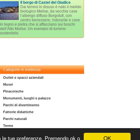
Il borgo di Castel del Giudice
Dai terreni in disuso è nato il meleto
biologico Melise, da vecchie case
l’albergo diffuso Borgotufi, con
centro benessere, ristorante e case
in legno e pietra che si affacciano sui boschi
dell’Alto Molise. Un esempio di turismo
sostenibile.
Categorie in evidenza
Outlet e spacci aziendali
Musei
Pinacoteche
Monumenti, luoghi e palazze
Parchi di divertimento
Fattorie didattiche
Parchi naturali
Terme
OK
 con le tue preferenze. Premendo ok o