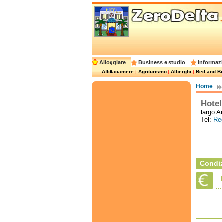
Alloggiare
Business e studio
Informazi
Affittacamere
|
Agriturismo
|
Alberghi
|
Bed and Br
Home
Hote
largo A
Tel:
Reg
Condiz