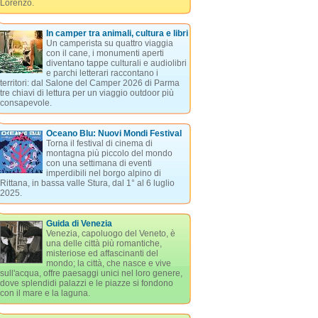
Lorenzo.
In camper tra animali, cultura e libri
Un camperista su quattro viaggia
con il cane, i monumenti aperti
diventano tappe culturali e audiolibri
e parchi letterari raccontano i
territori: dal Salone del Camper 2026 di Parma
tre chiavi di lettura per un viaggio outdoor più
consapevole.
Oceano Blu: Nuovi Mondi Festival
Torna il festival di cinema di
montagna più piccolo del mondo
con una settimana di eventi
imperdibili nel borgo alpino di
Rittana, in bassa valle Stura, dal 1° al 6 luglio
2025.
Guida di Venezia
Venezia, capoluogo del Veneto, è
una delle città più romantiche,
misteriose ed affascinanti del
mondo; la città, che nasce e vive
sull'acqua, offre paesaggi unici nel loro genere,
dove splendidi palazzi e le piazze si fondono
con il mare e la laguna.