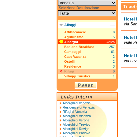
Ti pot
Seleziona Destinazione
Hotel 
via San
Alloggi
Affittacamere
8
Hotel
Agriturismo
5
Alberghi
Attivo
viale P
Bed and Breakfast
257
Campeggi
61
Hotel
Case Vacanza
2
via Lev
Ostelli
2
Residence
3
Rifugi
0
Villaggi Turistici
1
Alberghi di Venezia
Residence di Venezia
Rifugi di Venezia
Alberghi di Vicenza
Alberghi di Verona
Alberghi di Treviso
Alberghi di Rovigo
Alberghi di Padova