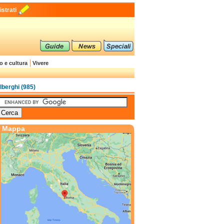
strati
o e cultura
Vivere
lberghi (985)
Mappa