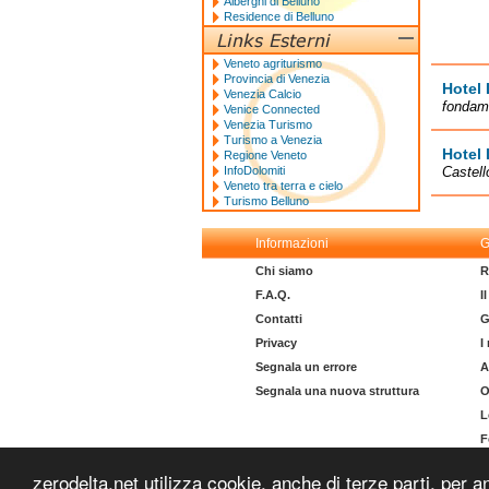
Alberghi di Belluno
Residence di Belluno
Veneto agriturismo
Provincia di Venezia
Hotel 
Venezia Calcio
fondame
Venice Connected
Venezia Turismo
Turismo a Venezia
Hotel 
Regione Veneto
InfoDolomiti
Castell
Veneto tra terra e cielo
Turismo Belluno
Informazioni
G
Chi siamo
R
F.A.Q.
I
Contatti
G
Privacy
I
Segnala un errore
A
Segnala una nuova struttura
O
L
F
I
zerodelta.net utilizza cookie, anche di terze parti, per a