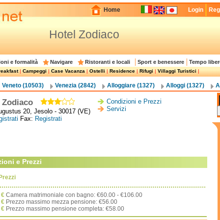
Home
Login
Regi
Hotel Zodiaco
oni e formalità
Navigare
Ristoranti e locali
Sport e benessere
Tempo liber
eakfast
|
Campeggi
|
Case Vacanza
|
Ostelli
|
Residence
|
Rifugi
|
Villaggi Turistici
|
Veneto (10503)
Venezia (2842)
Alloggiare (1327)
Alloggi (1327)
A
l Zodiaco
Condizioni e Prezzi
Servizi
ugustus 20, Jesolo - 30017 (VE)
istrati
Fax:
Registrati
ioni e Prezzi
Prezzi
€
Camera matrimoniale con bagno: €60.00 - €106.00
€
Prezzo massimo mezza pensione: €56.00
€
Prezzo massimo pensione completa: €58.00