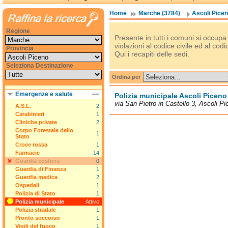
Home
Marche (3784)
Ascoli Picen
Regione
Presente in tutti i comuni si occupa 
violazioni al codice civile ed al codi
Provincia
Qui i recapiti delle sedi.
Seleziona Destinazione
Ordina per
Emergenze e salute
Polizia municipale Ascoli Piceno
via San Pietro in Castello 3, Ascoli P
A.S.L.
2
Carabinieri
1
Cliniche private
2
Corpo Forestale dello
1
Stato
Croce rossa
1
Farmacie
14
Guardia costiera
0
Guardia di Finanza
1
Guardia medica
2
Ospedali
1
Polizia di Stato
1
Polizia municipale
Attivo
Polizia stradale
1
Pronto soccorso
1
Vigili del fuoco
1