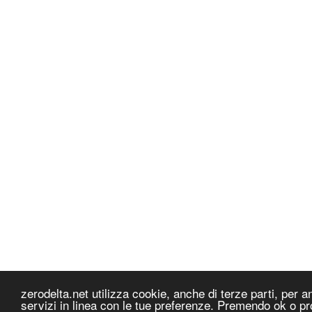
zerodelta.net utilizza cookie, anche di terze parti, per ana
servizi in linea con le tue preferenze. Premendo ok o pr