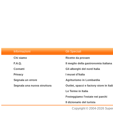
Informazioni
Gli Speciali
Chi siamo
Ricette da provare
F.A.Q.
Il meglio della gastronomia italiana
Contatti
Gli alberghi del nord Italia
Privacy
I musei d'Italia
Segnala un errore
Agriturismo in Lombardia
Segnala una nuova struttura
Outlet, spacci e factory store in Ital
Le Terme in Italia
Festeggiamo l'estate nei parchi
Il dizionario del turista
Copyright © 2004-2026 Supero L