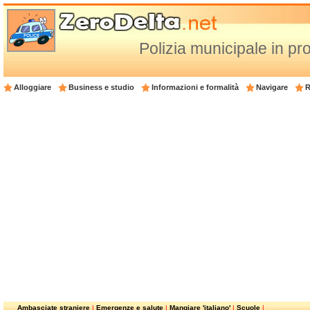
Polizia municipale in pr
Alloggiare
Business e studio
Informazioni e formalità
Navigare
R
Ambasciate straniere
|
Emergenze e salute
|
Mangiare 'italiano'
|
Scuole
|