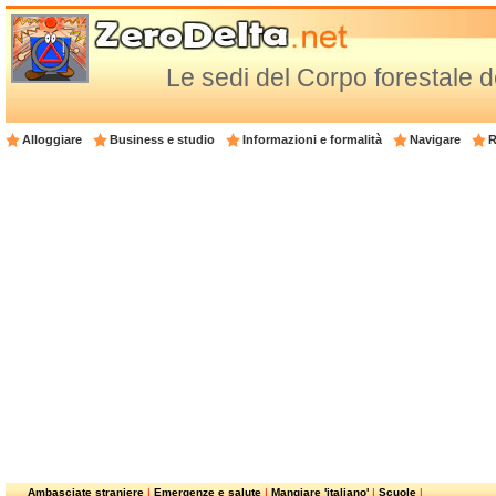
Le sedi del Corpo forestale de
Alloggiare
Business e studio
Informazioni e formalità
Navigare
R
Ambasciate straniere
|
Emergenze e salute
|
Mangiare 'italiano'
|
Scuole
|