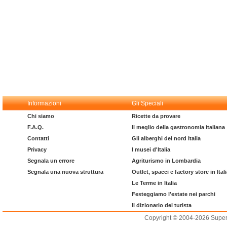
Informazioni
Gli Speciali
Chi siamo
Ricette da provare
F.A.Q.
Il meglio della gastronomia italiana
Contatti
Gli alberghi del nord Italia
Privacy
I musei d'Italia
Segnala un errore
Agriturismo in Lombardia
Segnala una nuova struttura
Outlet, spacci e factory store in Ital
Le Terme in Italia
Festeggiamo l'estate nei parchi
Il dizionario del turista
Copyright © 2004-2026 Supero L