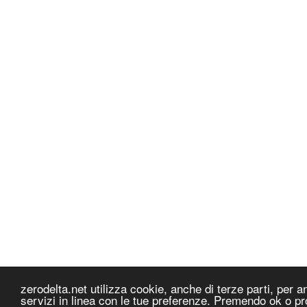
zerodelta.net utilizza cookie, anche di terze parti, per ana
servizi in linea con le tue preferenze. Premendo ok o pr