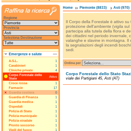
Home
Piemonte (8833)
Asti (970)
Regione
Il Corpo della Forestale è attivo su t
protezione dell'ambiente (vigila sul 
Provincia
partecipa alla tutela della flora e d
dei cittadini nel periodo invernale, 
Seleziona Destinazione
valanghe e slavine in montagna. I
la segnalazioni degli incendi boschiv
sedi.
Emergenze e salute
A.S.L.
1
Ordina per
Carabinieri
1
Cliniche private
4
Corpo Forestale dello Stato Staz
Corpo Forestale dello
Attivo
viale dei Partigiani 45, Asti (AT)
Stato
Croce rossa
1
Farmacie
17
Guardia costiera
0
Guardia di Finanza
1
Guardia medica
1
Ospedali
1
Polizia di Stato
1
Polizia municipale
1
Polizia stradale
1
Pronto soccorso
1
Vigili del fuoco
1