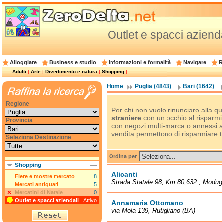
Outlet e spacci azienda
Alloggiare
Business e studio
Informazioni e formalità
Navigare
R
Adulti
|
Arte
|
Divertimento e natura
|
Shopping
|
Home
Puglia (4843)
Bari (1642)
Regione
Per chi non vuole rinunciare alla qu
straniere
con un occhio al risparmi
Provincia
con negozi multi-marca o annessi al
vendita permettono di risparmiare t
Seleziona Destinazione
Ordina per
Shopping
Alicanti
Fiere e mostre mercato
8
Strada Statale 98, Km 80,632 , Modu
Mercati antiquari
5
Mercatini di Natale
0
Outlet e spacci aziendali
Attivo
Annamaria Ottomano
via Mola 139, Rutigliano (BA)