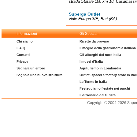
strada Statale 100 km 18, Casamassi
Superga Outlet
viale Europa 3/E, Bari (BA)
Informazioni
Gli Speciali
Chi siamo
Ricette da provare
F.A.Q.
Il meglio della gastronomia italiana
Contatti
Gli alberghi del nord Italia
Privacy
I musei d'Italia
Segnala un errore
Agriturismo in Lombardia
Segnala una nuova struttura
Outlet, spacci e factory store in Ital
Le Terme in Italia
Festeggiamo l'estate nei parchi
Il dizionario del turista
Copyright © 2004-2026 Supero L