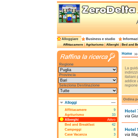
Alloggiare
Business e studio
Informazi
Affittacamere
|
Agriturismo
|
Alberghi
|
Bed and Br
Home
Regione
La guida
indirizzi
Provincia
italiani
addice a
Seleziona Destinazione
regione
Ordina p
Alloggi
Affittacamere
9
Hotel 
Agriturismo
33
via Giu
Alberghi
Attivo
Bed and Breakfast
42
Hotel 
Campeggi
8
via Mag
Case Vacanza
3