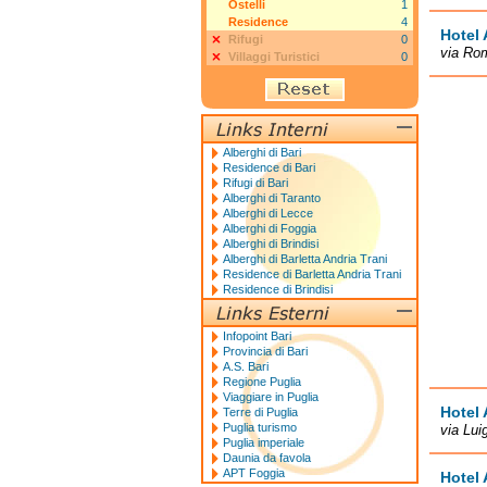
Ostelli
1
Residence
4
Hotel 
Rifugi
0
via Ro
Villaggi Turistici
0
Alberghi di Bari
Residence di Bari
Rifugi di Bari
Alberghi di Taranto
Alberghi di Lecce
Alberghi di Foggia
Alberghi di Brindisi
Alberghi di Barletta Andria Trani
Residence di Barletta Andria Trani
Residence di Brindisi
Infopoint Bari
Provincia di Bari
A.S. Bari
Regione Puglia
Viaggiare in Puglia
Hotel 
Terre di Puglia
Puglia turismo
via Lui
Puglia imperiale
Daunia da favola
APT Foggia
Hotel 