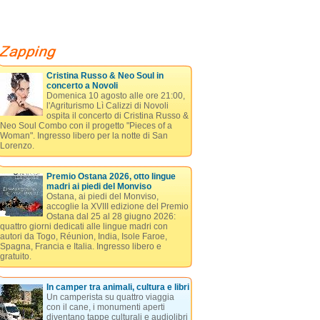
Cristina Russo & Neo Soul in
concerto a Novoli
Domenica 10 agosto alle ore 21:00,
l'Agriturismo Lì Calizzi di Novoli
ospita il concerto di Cristina Russo &
Neo Soul Combo con il progetto "Pieces of a
Woman". Ingresso libero per la notte di San
Lorenzo.
Premio Ostana 2026, otto lingue
madri ai piedi del Monviso
Ostana, ai piedi del Monviso,
accoglie la XVIII edizione del Premio
Ostana dal 25 al 28 giugno 2026:
quattro giorni dedicati alle lingue madri con
autori da Togo, Réunion, India, Isole Faroe,
Spagna, Francia e Italia. Ingresso libero e
gratuito.
In camper tra animali, cultura e libri
Un camperista su quattro viaggia
con il cane, i monumenti aperti
diventano tappe culturali e audiolibri