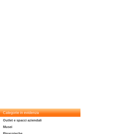
Categorie in evidenza
Outlet e spacci aziendali
Musei
Pinacoteche