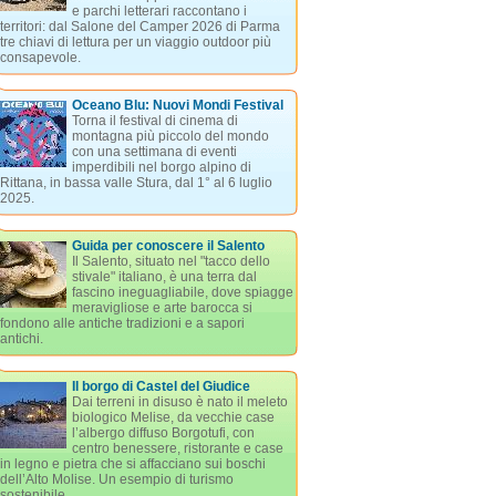
e parchi letterari raccontano i
territori: dal Salone del Camper 2026 di Parma
tre chiavi di lettura per un viaggio outdoor più
consapevole.
Oceano Blu: Nuovi Mondi Festival
Torna il festival di cinema di
montagna più piccolo del mondo
con una settimana di eventi
imperdibili nel borgo alpino di
Rittana, in bassa valle Stura, dal 1° al 6 luglio
2025.
Guida per conoscere il Salento
Il Salento, situato nel "tacco dello
stivale" italiano, è una terra dal
fascino ineguagliabile, dove spiagge
meravigliose e arte barocca si
fondono alle antiche tradizioni e a sapori
antichi.
Il borgo di Castel del Giudice
Dai terreni in disuso è nato il meleto
biologico Melise, da vecchie case
l’albergo diffuso Borgotufi, con
centro benessere, ristorante e case
in legno e pietra che si affacciano sui boschi
dell’Alto Molise. Un esempio di turismo
sostenibile.