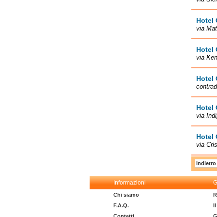
Hotel 
via Mat
Hotel 
via Ken
Hotel 
contra
Hotel 
via Ind
Hotel
via Cri
Indietro
Informazioni
G
Chi siamo
R
F.A.Q.
I
Contatti
G