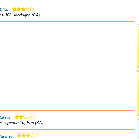
A 14
ma 108, Modugno (BA)
Adria
gi Zuppetta 10, Bari (BA)
Airone