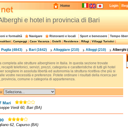
Home
Login
Regi
Alberghi e hotel in provincia di Bari
oni e formalità
Navigare
Ristoranti e locali
Sport e benessere
Tempo liber
eakfast
|
Campeggi
|
Case Vacanza
|
Ostelli
|
Residence
|
Rifugi
|
Villaggi Turistici
|
Puglia (4843)
Bari (1642)
Alloggiare (210)
Alloggi (210)
Alberghi 
 completa alle strutture alberghiere in Italia. In questa sezione trovate
, recapiti telefonici, servizi, prezzi, categoria e caratteristiche di tutti gli hotel
 per scegliere in assoluta libertà ed autonomia la struttura ricettiva che più si
lle vostre necessità e preferenze. Potete ordinare i risultati della ricerca per
, provincia, comune o categoria di appartenenza.
er
7 Mari
seppe Verdi 60, Bari (BA)
90
liano 62, Capurso (BA)