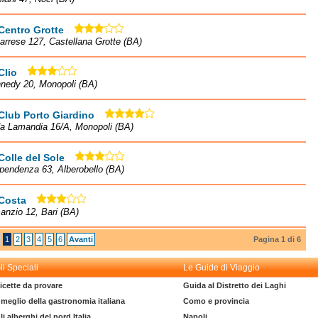
Centro Grotte
arrese 127, Castellana Grotte (BA)
Clio
nedy 20, Monopoli (BA)
Club Porto Giardino
da Lamandia 16/A, Monopoli (BA)
Colle del Sole
ipendenza 63, Alberobello (BA)
 Costa
sanzio 12, Bari (BA)
1
2
3
4
5
6
Avanti
Pagina 1 di 6
li Speciali
Le Guide di Viaggio
icette da provare
Guida al Distretto dei Laghi
l meglio della gastronomia italiana
Como e provincia
li alberghi del nord Italia
Napoli