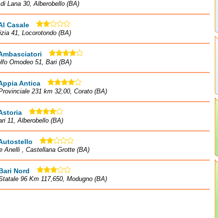
 di Lana 30, Alberobello (BA)
Al Casale
izia 41, Locorotondo (BA)
Ambasciatori
lfo Omodeo 51, Bari (BA)
Appia Antica
Provinciale 231 km 32,00, Corato (BA)
Astoria
ari 11, Alberobello (BA)
Autostello
e Anelli , Castellana Grotte (BA)
Bari Nord
 Statale 96 Km 117,650, Modugno (BA)