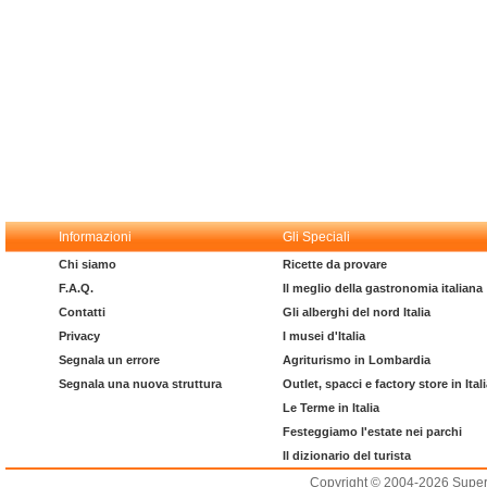
Informazioni
Gli Speciali
Chi siamo
Ricette da provare
F.A.Q.
Il meglio della gastronomia italiana
Contatti
Gli alberghi del nord Italia
Privacy
I musei d'Italia
Segnala un errore
Agriturismo in Lombardia
Segnala una nuova struttura
Outlet, spacci e factory store in Ital
Le Terme in Italia
Festeggiamo l'estate nei parchi
Il dizionario del turista
Copyright © 2004-2026 Supero L