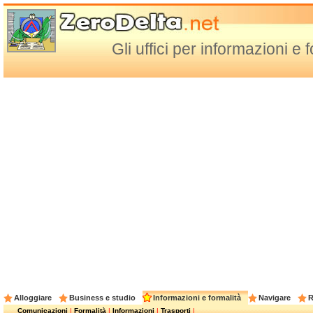
Gli uffici per informazioni e 
Alloggiare
Business e studio
Informazioni e formalità
Navigare
R
Comunicazioni
|
Formalità
|
Informazioni
|
Trasporti
|