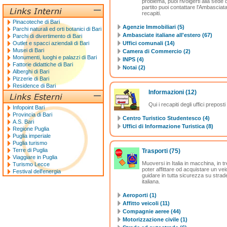
problema, puoi rivolgerti alla sede
partito puoi contattare l'Ambasciata 
recapiti.
Pinacoteche di Bari
Agenzie Immobiliari (5)
Parchi naturali ed orti botanici di Bari
Ambasciate italiane all'estero (67)
Parchi di divertimento di Bari
Outlet e spacci aziendali di Bari
Uffici comunali (14)
Musei di Bari
Camera di Commercio (2)
Monumenti, luoghi e palazzi di Bari
INPS (4)
Fattorie didattiche di Bari
Notai (2)
Alberghi di Bari
Pizzerie di Bari
Residence di Bari
Informazioni
(12)
Qui i recapiti degli uffici prepost
Infopoint Bari
Provincia di Bari
Centro Turistico Studentesco (4)
A.S. Bari
Uffici di Informazione Turistica (8)
Regione Puglia
Puglia imperiale
Puglia turismo
Terre di Puglia
Trasporti
(75)
Viaggiare in Puglia
Muoversi in Italia in macchina, in tr
Turismo Lecce
poter affittare od acquistare un veic
Festival dell'energia
guidare in tutta sicurezza su strade
italiana.
Aeroporti (1)
Affitto veicoli (11)
Compagnie aeree (44)
Motorizzazione civile (1)