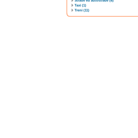
Strade ed autostrade (6)
Taxi (1)
Treni (11)