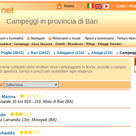
Home
Login
Regi
Campeggi in provincia di Bari
oni e formalità
Navigare
Ristoranti e locali
Sport e benessere
Tempo liber
eakfast
|
Campeggi
|
Case Vacanza
|
Ostelli
|
Residence
|
Rifugi
|
Villaggi Turistici
|
Puglia (4843)
Bari (1642)
Alloggiare (210)
Alloggi (210)
Campeggi
rama completo delle strutture dove campeggiare in tenda, roulotte o camper:
di apertura, servizi e prezzi per soddisfare ogni esigenza.
er
 Marina
statale 16 km 819 - 219, Mola di Bari (BA)
ide
a Lamandia 13/e, Monopoli (BA)
freddo