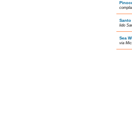
Pinoc
complan
Santo
lido Sa
Sea W
via Mic