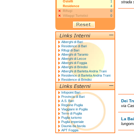
Ostelli
1
strada 
Residence
4
Rifugi
0
Villaggi Turistici
0
Alberghi di Bari
Residence di Bari
Rifugi di Bari
Alberghi di Taranto
Alberghi di Lecce
Alberghi di Foggia
Alberghi di Brindisi
Alberghi di Barletta Andria Trani
Residence di Barletta Andria Trani
Residence di Brindisi
Infopoint Bari
Provincia di Bari
Dei Tru
A.S. Bari
Regione Puglia
via Cas
Viaggiare in Puglia
Terre di Puglia
Puglia turismo
La Ba
Puglia imperiale
lungoma
Daunia da favola
APT Foggia