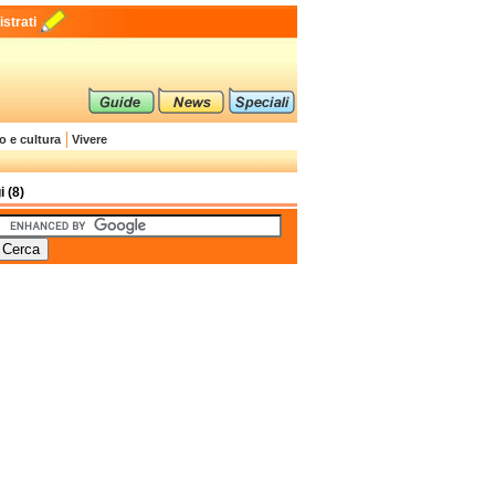
strati
o e cultura
Vivere
 (8)