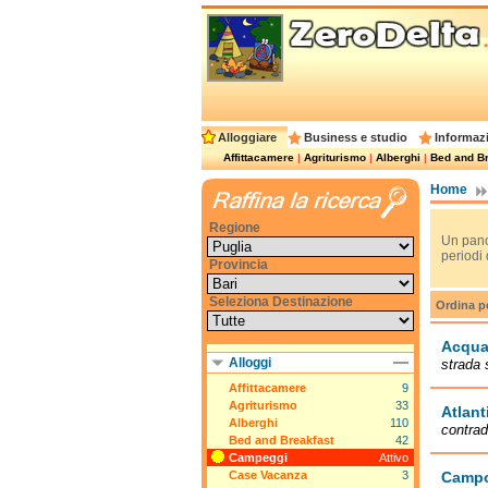
Alloggiare
Business e studio
Informazi
Affittacamere
|
Agriturismo
|
Alberghi
|
Bed and Br
Home
Regione
Un pano
periodi 
Provincia
Seleziona Destinazione
Ordina p
Acqua
Alloggi
strada 
Affittacamere
9
Agriturismo
33
Atlant
Alberghi
110
contrad
Bed and Breakfast
42
Campeggi
Attivo
Case Vacanza
3
Campo