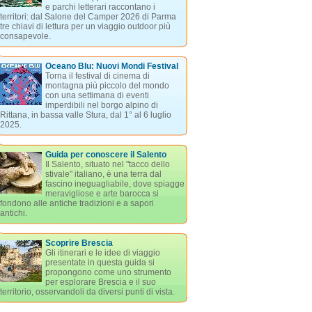
e parchi letterari raccontano i
territori: dal Salone del Camper 2026 di Parma
tre chiavi di lettura per un viaggio outdoor più
consapevole.
Oceano Blu: Nuovi Mondi Festival
Torna il festival di cinema di
montagna più piccolo del mondo
con una settimana di eventi
imperdibili nel borgo alpino di
Rittana, in bassa valle Stura, dal 1° al 6 luglio
2025.
Guida per conoscere il Salento
Il Salento, situato nel "tacco dello
stivale" italiano, è una terra dal
fascino ineguagliabile, dove spiagge
meravigliose e arte barocca si
fondono alle antiche tradizioni e a sapori
antichi.
Scoprire Brescia
Gli itinerari e le idee di viaggio
presentate in questa guida si
propongono come uno strumento
per esplorare Brescia e il suo
territorio, osservandoli da diversi punti di vista.