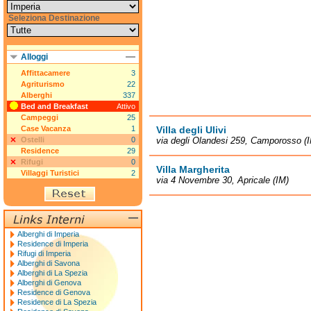
Seleziona Destinazione
Alloggi
Affittacamere
3
Agriturismo
22
Alberghi
337
Bed and Breakfast
Attivo
Campeggi
25
Case Vacanza
1
Villa degli Ulivi
Ostelli
0
via degli Olandesi 259, Camporosso (
Residence
29
Rifugi
0
Villa Margherita
Villaggi Turistici
2
via 4 Novembre 30, Apricale (IM)
Alberghi di Imperia
Residence di Imperia
Rifugi di Imperia
Alberghi di Savona
Alberghi di La Spezia
Alberghi di Genova
Residence di Genova
Residence di La Spezia