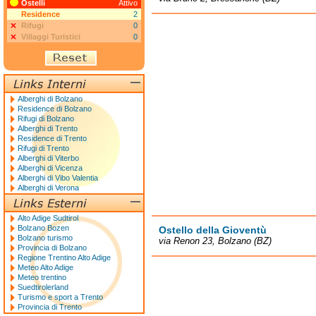
Ostelli
Attivo
Residence
2
Rifugi
0
Villaggi Turistici
0
Alberghi di Bolzano
Residence di Bolzano
Rifugi di Bolzano
Alberghi di Trento
Residence di Trento
Rifugi di Trento
Alberghi di Viterbo
Alberghi di Vicenza
Alberghi di Vibo Valentia
Alberghi di Verona
Alto Adige Sudtirol
Bolzano Bozen
Ostello della Gioventù
Bolzano turismo
via Renon 23, Bolzano (BZ)
Provincia di Bolzano
Regione Trentino Alto Adige
Meteo Alto Adige
Meteo trentino
Suedtirolerland
Turismo e sport a Trento
Provincia di Trento