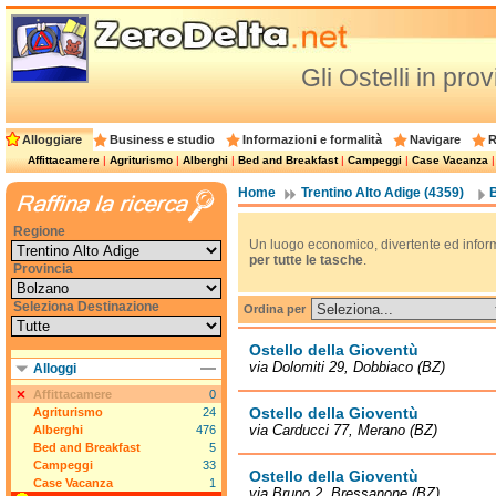
Gli Ostelli in pro
Alloggiare
Business e studio
Informazioni e formalità
Navigare
R
Affittacamere
|
Agriturismo
|
Alberghi
|
Bed and Breakfast
|
Campeggi
|
Case Vacanza
Home
Trentino Alto Adige (4359)
Regione
Un luogo economico, divertente ed informa
per tutte le tasche
.
Provincia
Seleziona Destinazione
Ordina per
Ostello della Gioventù
via Dolomiti 29, Dobbiaco (BZ)
Alloggi
Affittacamere
0
Ostello della Gioventù
Agriturismo
24
via Carducci 77, Merano (BZ)
Alberghi
476
Bed and Breakfast
5
Campeggi
33
Ostello della Gioventù
Case Vacanza
1
via Bruno 2, Bressanone (BZ)