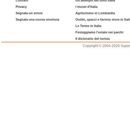
Contatti
Gli alberghi del nord Italia
Privacy
I musei d'Italia
Segnala un errore
Agriturismo in Lombardia
Segnala una nuova struttura
Outlet, spacci e factory store in Ital
Le Terme in Italia
Festeggiamo l'estate nei parchi
Il dizionario del turista
Copyright © 2004-2026 Supero L