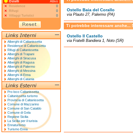
Ostelli
Attivo
Residence
0
Ostello Baia del Corallo
Rifugi
0
via Plauto 27, Palermo (PA)
Villaggi Turistici
0
Ti potrebbe interessare anche...
Ostello Il Castello
via Fratelli Bandiera 1, Noto (SR)
Alberghi di Caltanissetta
Residence di Caltanissetta
Rifugi di Caltanissetta
Alberghi di Trapani
Alberghi di Siracusa
Alberghi di Ragusa
Alberghi di Palermo
Alberghi di Messina
Alberghi di Enna
Alberghi di Catania
Pro loco Caltanissetta
Caltanissetta turismo
Provincia di Caltanissetta
Comune di Mazzarino
Comune di San Cataldo
Comune di Gela
Regione Sicilia
La Sicilia per il turista
Ennaturismo
Turismo Enna