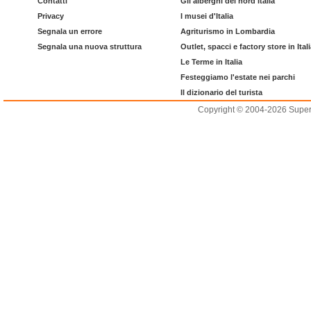
Contatti
Gli alberghi del nord Italia
Privacy
I musei d'Italia
Segnala un errore
Agriturismo in Lombardia
Segnala una nuova struttura
Outlet, spacci e factory store in Ital
Le Terme in Italia
Festeggiamo l'estate nei parchi
Il dizionario del turista
Copyright © 2004-2026 Supero L