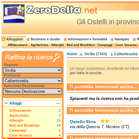
Gli Ostelli in provin
Alloggiare
Business e studio
Informazioni e formalità
Navigare
R
Affittacamere
|
Agriturismo
|
Alberghi
|
Bed and Breakfast
|
Campeggi
|
Case Vacanza
Home
Sicilia (7343)
Caltanissetta 
Regione
Un luogo economico, divertente ed informa
per tutte le tasche
.
Provincia
Seleziona Destinazione
Ti potrebbe interessare anche...
Spiacenti ma la ricerca non ha prod
Alloggi
Ti potrebbe interessare anche...
Affittacamere
2
Agriturismo
7
Alberghi
13
Ostello Etna
Bed and Breakfast
14
via della Quercia 7, Nicolosi (CT)
Campeggi
1
Case Vacanza
4
Ti potrebbe interessare anche...