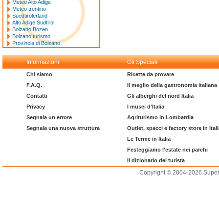
Meteo Alto Adige
Meteo trentino
Suedtirolerland
Alto Adige Sudtirol
Bolzano Bozen
Bolzano turismo
Provincia di Bolzano
Informazioni
Gli Speciali
Chi siamo
Ricette da provare
F.A.Q.
Il meglio della gastronomia italiana
Contatti
Gli alberghi del nord Italia
Privacy
I musei d'Italia
Segnala un errore
Agriturismo in Lombardia
Segnala una nuova struttura
Outlet, spacci e factory store in Ital
Le Terme in Italia
Festeggiamo l'estate nei parchi
Il dizionario del turista
Copyright © 2004-2026 Supero L