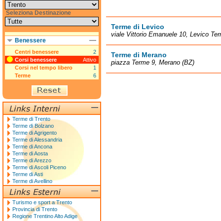
Seleziona Destinazione
Terme di Levico
viale Vittorio Emanuele 10, Levico Te
Benessere
Centri benessere
2
Terme di Merano
Corsi benessere
Attivo
piazza Terme 9, Merano (BZ)
Corsi nel tempo libero
1
Terme
6
Terme di Trento
Terme di Bolzano
Terme di Agrigento
Terme di Alessandria
Terme di Ancona
Terme di Aosta
Terme di Arezzo
Terme di Ascoli Piceno
Terme di Asti
Terme di Avellino
Turismo e sport a Trento
Provincia di Trento
Regione Trentino Alto Adige