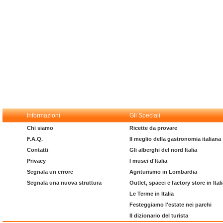
Informazioni
Gli Speciali
Chi siamo
Ricette da provare
F.A.Q.
Il meglio della gastronomia italiana
Contatti
Gli alberghi del nord Italia
Privacy
I musei d'Italia
Segnala un errore
Agriturismo in Lombardia
Segnala una nuova struttura
Outlet, spacci e factory store in Ital
Le Terme in Italia
Festeggiamo l'estate nei parchi
Il dizionario del turista