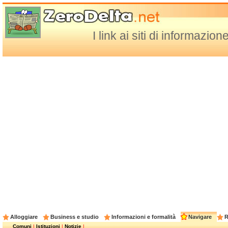
I link ai siti di informazi
Alloggiare
Business e studio
Informazioni e formalità
Navigare
R
Comuni
|
Istituzioni
|
Notizie
|