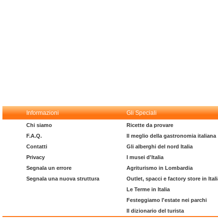
Informazioni
Gli Speciali
Chi siamo
Ricette da provare
F.A.Q.
Il meglio della gastronomia italiana
Contatti
Gli alberghi del nord Italia
Privacy
I musei d'Italia
Segnala un errore
Agriturismo in Lombardia
Segnala una nuova struttura
Outlet, spacci e factory store in Ital
Le Terme in Italia
Festeggiamo l'estate nei parchi
Il dizionario del turista