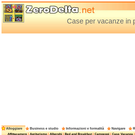
Case per vacanze in 
Alloggiare
Business e studio
Informazioni e formalità
Navigare
R
Affittacamere
|
Agriturismo
|
Alberghi
|
Bed and Breakfast
|
Campeggi
|
Case Vacanza