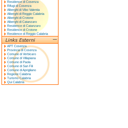
Residence di Cosenza
Rifugi di Cosenza
Alberghi di Vibo Valentia
Alberghi di Reggio Calabria
Alberghi di Crotone
Alberghi di Catanzaro
Residence di Catanzaro
Residence di Crotone
Residence di Reggio Calabria
APT Cosenza
Provincia di Cosenza
Comune di Verbicaro
Comune di Villapiana
Comune di Paola
Comune di San Fili
Comune di Aprigliano
Regione Calabria
Turismo Calabria
Qui Calabria