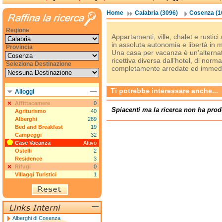
Home
Calabria (3096)
Cosenza (1
Regione
Appartamenti, ville, chalet e rustic
in assoluta autonomia e libertà in
Provincia
Una casa per vacanza è un'alternati
ricettiva diversa dall'hotel, di norm
Seleziona Destinazione
completamente arredate ed immedia
Ti potrebbe interessare anche...
Alloggi
Affittacamere
0
Spiacenti ma la ricerca non ha prod
Agriturismo
40
Alberghi
289
Bed and Breakfast
19
Campeggi
32
Case Vacanza
Attivo
Ostelli
2
Residence
3
Rifugi
0
Villaggi Turistici
1
Alberghi di Cosenza