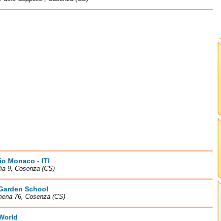
o Monaco - ITI
lia 9, Cosenza (CS)
Garden School
imena 76, Cosenza (CS)
World