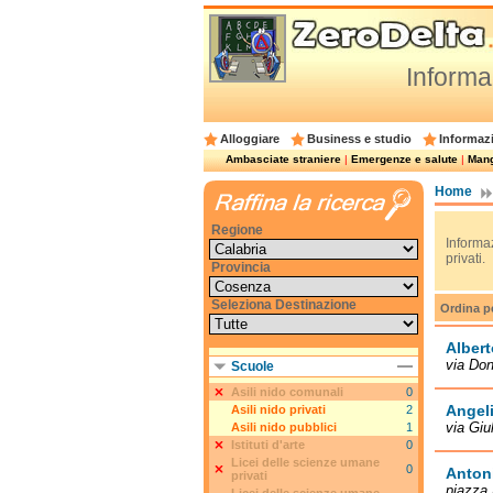
Informa
Alloggiare
Business e studio
Informazi
Ambasciate straniere
|
Emergenze e salute
|
Mangi
Home
Regione
Informaz
privati.
Provincia
Seleziona Destinazione
Ordina p
Albert
via Don
Scuole
Asili nido comunali
0
Angeli
Asili nido privati
2
via Giu
Asili nido pubblici
1
Istituti d'arte
0
Licei delle scienze umane
0
Antoni
privati
piazza 