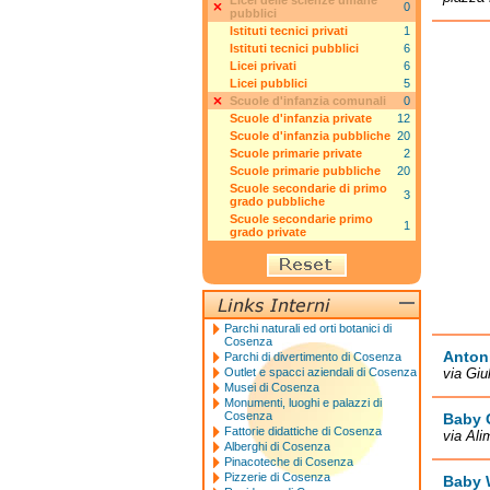
Licei delle scienze umane
0
pubblici
Istituti tecnici privati
1
Istituti tecnici pubblici
6
Licei privati
6
Licei pubblici
5
Scuole d'infanzia comunali
0
Scuole d'infanzia private
12
Scuole d'infanzia pubbliche
20
Scuole primarie private
2
Scuole primarie pubbliche
20
Scuole secondarie di primo
3
grado pubbliche
Scuole secondarie primo
1
grado private
Parchi naturali ed orti botanici di
Cosenza
Antoni
Parchi di divertimento di Cosenza
Outlet e spacci aziendali di Cosenza
via Giu
Musei di Cosenza
Monumenti, luoghi e palazzi di
Cosenza
Baby 
Fattorie didattiche di Cosenza
via Al
Alberghi di Cosenza
Pinacoteche di Cosenza
Pizzerie di Cosenza
Baby 