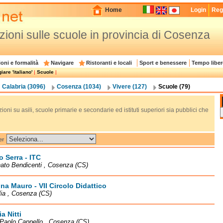
Home
Login
Regi
zioni sulle scuole in provincia di Cosenza
oni e formalità
Navigare
Ristoranti e locali
Sport e benessere
Tempo liber
are 'italiano'
|
Scuole
|
Calabria (3096)
Cosenza (1034)
Vivere (127)
Scuole (79)
ioni su asili, scuole primarie e secondarie ed istituti superiori sia pubblici che
er
o Serra - ITC
ato Bendicenti , Cosenza (CS)
na Mauro - VII Circolo Didattico
lia , Cosenza (CS)
a Nitti
Paolo Cappello , Cosenza (CS)