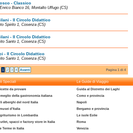
osco - Classico
Enrico Bianco 16, Montalto Uffugo (CS)
lani - II Circolo Didattico
to Spirito 1, Cosenza (CS)
lani - II Circolo Didattico
rito Santo 1, Cosenza (CS)
i - II Circolo Didattico
rito Santo 1, Cosenza (CS)
1
2
3
4
Avanti
Pagina 1 di 4
li Speciali
Le Guide di Viaggio
icette da provare
Guida al Distretto dei Laghi
l meglio della gastronomia italiana
Como e provincia
li alberghi del nord Italia
Napoli
 musei d'Italia
Bergamo e provincia
griturismo in Lombardia
Le isole Eolie
utlet, spacci e factory store in Italia
Roma
e Terme in Italia
Venezia