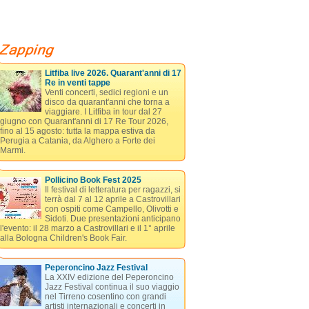
Litfiba live 2026. Quarant'anni di 17
Re in venti tappe
Venti concerti, sedici regioni e un
disco da quarant'anni che torna a
viaggiare. I Litfiba in tour dal 27
giugno con Quarant'anni di 17 Re Tour 2026,
fino al 15 agosto: tutta la mappa estiva da
Perugia a Catania, da Alghero a Forte dei
Marmi.
Pollicino Book Fest 2025
Il festival di letteratura per ragazzi, si
terrà dal 7 al 12 aprile a Castrovillari
con ospiti come Campello, Olivotti e
Sidoti. Due presentazioni anticipano
l'evento: il 28 marzo a Castrovillari e il 1° aprile
alla Bologna Children's Book Fair.
Peperoncino Jazz Festival
La XXIV edizione del Peperoncino
Jazz Festival continua il suo viaggio
nel Tirreno cosentino con grandi
artisti internazionali e concerti in