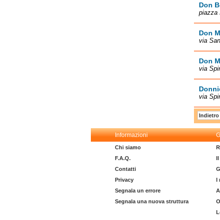
Don B
piazza 
Don Mi
via San
Don Mi
via Spi
Donnic
via Spi
Indietro
Informazioni
G
Chi siamo
R
F.A.Q.
I
Contatti
G
Privacy
I
Segnala un errore
A
Segnala una nuova struttura
O
L