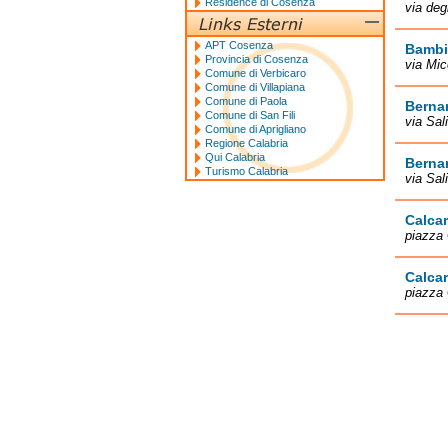
Residence di Cosenza
via deg
APT Cosenza
Bambi
Provincia di Cosenza
via Mic
Comune di Verbicaro
Comune di Villapiana
Comune di Paola
Bernar
Comune di San Fili
via Sal
Comune di Aprigliano
Regione Calabria
Qui Calabria
Bernar
Turismo Calabria
via Sal
Calcar
piazza 
Calcar
piazza 