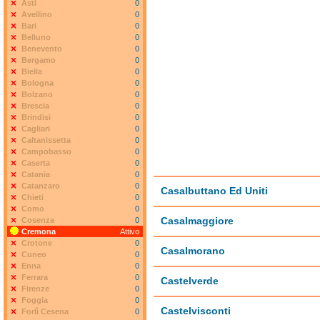
Asti
0
Avellino
0
Bari
0
Belluno
0
Benevento
0
Bergamo
0
Biella
0
Bologna
0
Bolzano
0
Brescia
0
Brindisi
0
Cagliari
0
Caltanissetta
0
Campobasso
0
Caserta
0
Catania
0
Catanzaro
0
Casalbuttano Ed Uniti
Chieti
0
Como
0
Casalmaggiore
Cosenza
0
Cremona
Attivo
Crotone
0
Casalmorano
Cuneo
0
Enna
0
Ferrara
0
Castelverde
Firenze
0
Foggia
0
Castelvisconti
Forlì Cesena
0