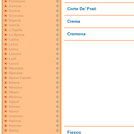
Frosinone
0
Genova
0
Corte De' Frati
Gorizia
0
Grosseto
0
Imperia
0
Crema
Isernia
0
L'Aquila
0
Cremona
La Spezia
0
Latina
0
Lecce
0
Lecco
0
Livorno
0
Lodi
0
Lucca
0
Macerata
0
Mantova
0
Massa Carrara
0
Matera
0
Messina
0
Milano
0
Modena
0
Napoli
0
Novara
0
Nuoro
0
Oristano
0
Padova
0
Palermo
0
Parma
0
Fiesco