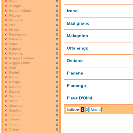
Pavia
0
Perugia
0
Izano
Pesaro Urbino
0
Pescara
0
Piacenza
0
Madignano
Pisa
0
Pistoia
0
Pordenone
0
Malagnino
Potenza
0
Prato
0
Offanengo
Ragusa
0
Ravenna
0
Reggio Calabria
0
Ostiano
Reggio Emilia
0
Rieti
0
Rimini
0
Piadena
Roma
0
Rovigo
0
Pianengo
Salerno
0
Sassari
0
Savona
0
Pieve D'Olmi
Siena
0
Siracusa
0
Indietro
1
2
Avanti
Sondrio
0
Taranto
0
Teramo
0
Terni
0
Torino
0