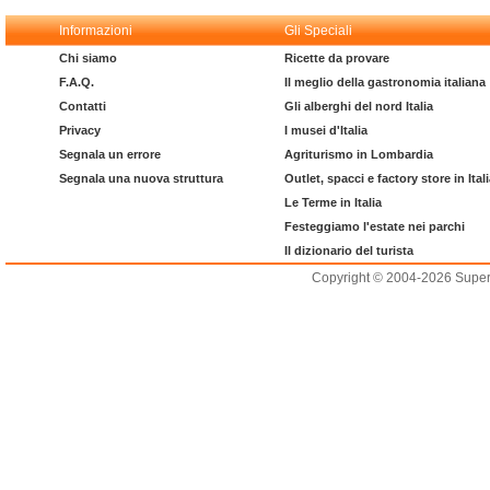
Informazioni
Gli Speciali
Chi siamo
Ricette da provare
F.A.Q.
Il meglio della gastronomia italiana
Contatti
Gli alberghi del nord Italia
Privacy
I musei d'Italia
Segnala un errore
Agriturismo in Lombardia
Segnala una nuova struttura
Outlet, spacci e factory store in Ital
Le Terme in Italia
Festeggiamo l'estate nei parchi
Il dizionario del turista
Copyright © 2004-2026 Supero L