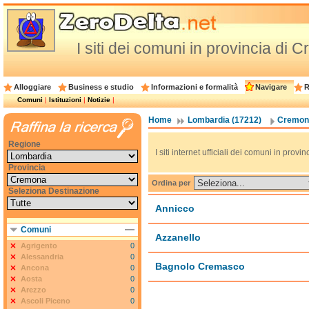
I siti dei comuni in provincia di
Alloggiare
Business e studio
Informazioni e formalità
Navigare
R
Comuni
|
Istituzioni
|
Notizie
|
Home
Lombardia (17212)
Cremona
Regione
I siti internet ufficiali dei comuni in prov
Provincia
Ordina per
Seleziona Destinazione
Annicco
Comuni
Azzanello
Agrigento
0
Alessandria
0
Bagnolo Cremasco
Ancona
0
Aosta
0
Arezzo
0
Ascoli Piceno
0