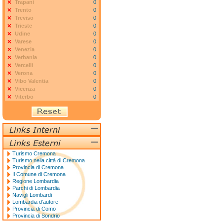
Trapani
0
Trento
0
Treviso
0
Trieste
0
Udine
0
Varese
0
Venezia
0
Verbania
0
Vercelli
0
Verona
0
Vibo Valentia
0
Vicenza
0
Viterbo
0
Turismo Cremona
Turismo nella città di Cremona
Provincia di Cremona
Il Comune di Cremona
Regione Lombardia
Parchi di Lombardia
Navigli Lombardi
Lombardia d'autore
Provincia di Como
Provincia di Sondrio