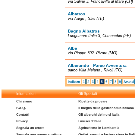
via Saline 3, Francavilla al Mare (CH)
Albatros
via Adige , Silvi (TE)
Bagno Albatros
Lungomare Italia 3, Comacchio (FE)
Albe
via Pioppe 302, Rivara (MO)
Alberando - Parco Avventura
parco Villa Melano , Rivoli (TO)
Indietro
1
2
3
4
5
6
7
8
9
Avanti
Informazioni
Gli Speciali
Chi siamo
Ricette da provare
F.A.Q.
Il meglio della gastronomia italiana
Contatti
Gli alberghi del nord Italia
Privacy
I musei d'Italia
Segnala un errore
Agriturismo in Lombardia
Segnala una nuova struttura
Outlet, spacci e factory store in Ital