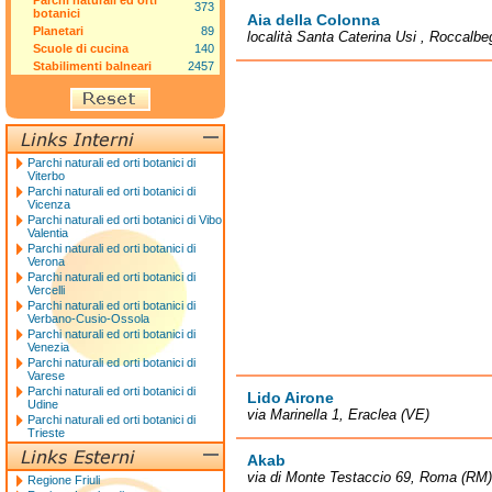
Parchi naturali ed orti
373
botanici
Aia della Colonna
Planetari
89
località Santa Caterina Usi , Roccalb
Scuole di cucina
140
Stabilimenti balneari
2457
Parchi naturali ed orti botanici di
Viterbo
Parchi naturali ed orti botanici di
Vicenza
Parchi naturali ed orti botanici di Vibo
Valentia
Parchi naturali ed orti botanici di
Verona
Parchi naturali ed orti botanici di
Vercelli
Parchi naturali ed orti botanici di
Verbano-Cusio-Ossola
Parchi naturali ed orti botanici di
Venezia
Parchi naturali ed orti botanici di
Varese
Parchi naturali ed orti botanici di
Lido Airone
Udine
via Marinella 1, Eraclea (VE)
Parchi naturali ed orti botanici di
Trieste
Akab
via di Monte Testaccio 69, Roma (RM)
Regione Friuli