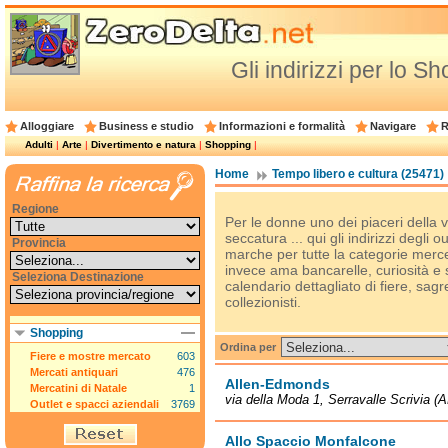
Gli indirizzi per lo Sh
Alloggiare
Business e studio
Informazioni e formalità
Navigare
R
Adulti
|
Arte
|
Divertimento e natura
|
Shopping
|
Home
Tempo libero e cultura (25471)
Regione
Per le donne uno dei piaceri della v
seccatura ... qui gli indirizzi degli 
Provincia
marche per tutte la categorie merc
invece ama bancarelle, curiosità e
Seleziona Destinazione
calendario dettagliato di fiere, sagr
collezionisti.
Shopping
Ordina per
Fiere e mostre mercato
603
Mercati antiquari
476
Allen-Edmonds
Mercatini di Natale
1
via della Moda 1, Serravalle Scrivia (A
Outlet e spacci aziendali
3769
Allo Spaccio Monfalcone