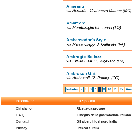
Amaranti
via Ansaldo , Civitanova Marche (MC)
Amarcord
via Mombasiglio 59, Torino (TO)
Ambassador's Style
via Marco Greppi 3, Gallarate (VA)
Ambrogio Bellazzi
via Emilio Galli 33, Vigevano (PV)
Ambrosoli G.B.
via Ambrosoli 12, Ronago (CO)
Indietro
4
5
6
7
8
9
10
11
12
Ava
Informazioni
Gli Speciali
Chi siamo
Ricette da provare
F.A.Q.
Il meglio della gastronomia italiana
Contatti
Gli alberghi del nord Italia
Privacy
I musei d'Italia