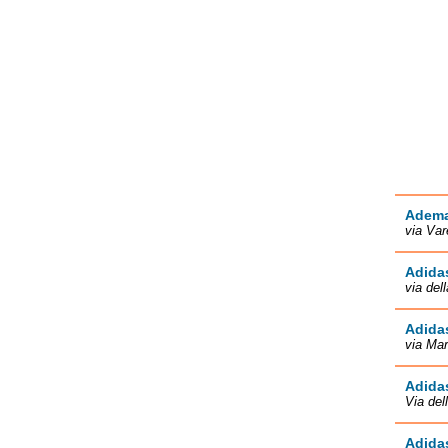
Ademar
via Var
Adida
via del
Adida
via Mar
Adida
Via del
Adida