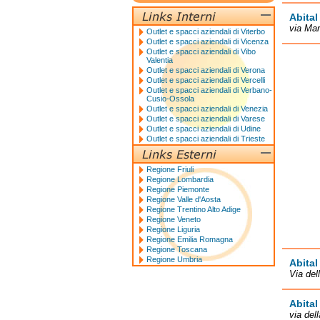
Abital
via Mar
Outlet e spacci aziendali di Viterbo
Outlet e spacci aziendali di Vicenza
Outlet e spacci aziendali di Vibo
Valentia
Outlet e spacci aziendali di Verona
Outlet e spacci aziendali di Vercelli
Outlet e spacci aziendali di Verbano-
Cusio-Ossola
Outlet e spacci aziendali di Venezia
Outlet e spacci aziendali di Varese
Outlet e spacci aziendali di Udine
Outlet e spacci aziendali di Trieste
Regione Friuli
Regione Lombardia
Regione Piemonte
Regione Valle d'Aosta
Regione Trentino Alto Adige
Regione Veneto
Regione Liguria
Regione Emilia Romagna
Regione Toscana
Regione Umbria
Abital
Via del
Abital
via del