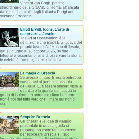
Vincent van Gogh, prestito
straordinario della GNAMC di Roma, affiancata
dai ritratti femminili degli italiani a Parigi nel
secondo Ottocento.
Elliott Erwitt. Icons. L'arte di
osservare a Jesolo
The Art of Observation: è la
definizione che Elliott Erwitt dava del
proprio lavoro. Al JMuseo di Jesolo,
dal 13 giugno al 18 ottobre 2026, 80 sue
fotografie raccontano l'arte di osservare la storia,
le celebrità, l'amore, i cani e l'intimità.
La magia di Brescia
Se avesse il mare, Brescia potrebbe
candidarsi al perfetto riassunto
dell’Italia. E, a essere sinceri, vista la
quantità e la qualità dell’acqua in
grado di ispirare un autentico clima balneare,
non è poi del tutto vero che il mare qui non ci
sia.
Scoprire Brescia
Gli itinerari e le idee di viaggio
presentate in questa guida si
propongono come uno strumento
per esplorare Brescia e il suo
territorio, osservandoli da diversi punti di vista.