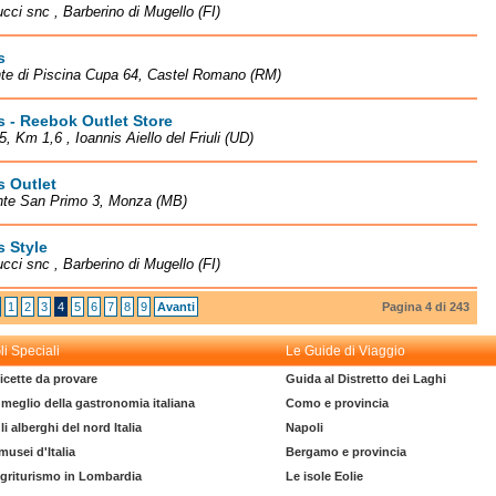
cci snc , Barberino di Mugello (FI)
s
te di Piscina Cupa 64, Castel Romano (RM)
 - Reebok Outlet Store
5, Km 1,6 , Ioannis Aiello del Friuli (UD)
 Outlet
nte San Primo 3, Monza (MB)
 Style
cci snc , Barberino di Mugello (FI)
1
2
3
4
5
6
7
8
9
Avanti
Pagina 4 di 243
li Speciali
Le Guide di Viaggio
icette da provare
Guida al Distretto dei Laghi
l meglio della gastronomia italiana
Como e provincia
li alberghi del nord Italia
Napoli
 musei d'Italia
Bergamo e provincia
griturismo in Lombardia
Le isole Eolie