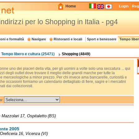
Home
Login
Regi
 indirizzi per lo Shopping in Italia - pg4
oni e formalità
Navigare
Ristoranti e locali
Sport e benessere
Tempo liber
Tempo libero e cultura (25471)
Shopping (4849)
onne uno dei piaceri della vita, per gli uomini a volte solo una seccatura ... qui
rizzi degli outlet dove trovare il meglio delle grandi marche per tutte la
ie merceologiche a minor prezzo. Per chi invece ama bancarelle, curiosità e
he occasioni forniamo un calendario dettagliato di fiere, sagre e i mercatini
ati dai collezionisti.
er
 Mazzolari 17, Ospitaletto (BS)
ente 2005
l'Oreficeria 16, Vicenza (VI)