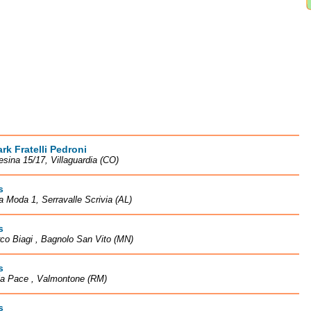
k Fratelli Pedroni
esina 15/17, Villaguardia (CO)
s
la Moda 1, Serravalle Scrivia (AL)
s
co Biagi , Bagnolo San Vito (MN)
s
la Pace , Valmontone (RM)
s