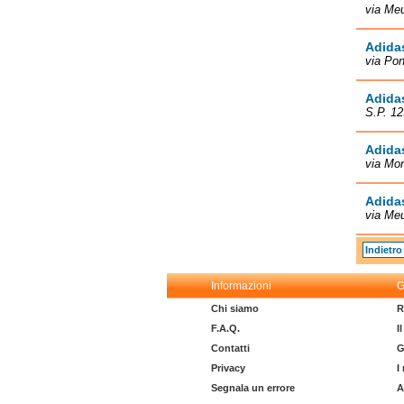
via Meu
Adida
via Pon
Adidas
S.P. 12
Adidas
via Mo
Adidas
via Meu
Indietro
Informazioni
G
Chi siamo
R
F.A.Q.
I
Contatti
G
Privacy
I
Segnala un errore
A