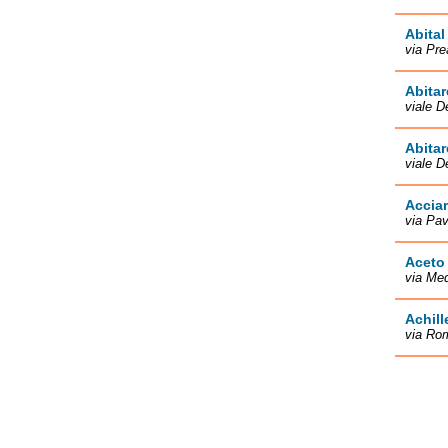
Abital
via Pre
Abitar
viale D
Abitar
viale D
Acciar
via Pa
Aceto
via Med
Achill
via Ro