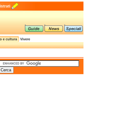
strati
o e cultura
Vivere