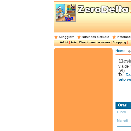
Alloggiare
Business e studio
Informazi
Adulti
|
Arte
|
Divertimento e natura
|
Shopping
|
Home
11esi
via del
(VI)
Tel:
Reg
Sito w
Orari
Lunedì
Martedì