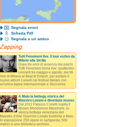
Segnala errori
Scheda Pdf
Segnala a un amico
Tutti Fenomeni live. Il tour estivo da
Milano alla Sicilia
Dopo tre anni di assenza dai palchi
Tutti Fenomeni torna live: quattordici
concerti tra maggio e agosto, dal Mi
Ami di Milano al Beat di Empoli, per portare il
nuovo album Lunedì nei festival italiani con
un'unica tappa internazionale a Stoccolma.
A Malo la bottega storica del
Maestro Lovato è diventata museo
Dal 2011 Palazzo Corielli ospita il
Museo Mondonovo Maschere, la
storica bottega veneziana del
Maestro d'Arte Guerrino Lovato trasferita a Malo.
In esposizione 250 opere in cartapesta, 500
matrici e una biblioteca-archivio.