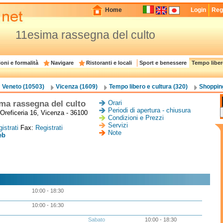
Home
Login
Regi
11esima rassegna del culto
oni e formalità
Navigare
Ristoranti e locali
Sport e benessere
Tempo liber
Veneto (10503)
Vicenza (1609)
Tempo libero e cultura (320)
Shoppin
ma rassegna del culto
Orari
Periodi di apertura - chiusura
l'Oreficeria 16, Vicenza - 36100
Condizioni e Prezzi
Servizi
istrati
Fax:
Registrati
Note
eb
10:00 - 18:30
10:00 - 16:30
Sabato
10:00 - 18:30