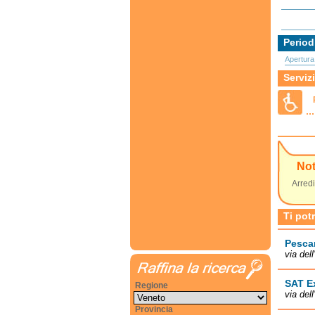
Period
Apertura
Servizi
No
Arredi
Ti pot
Pesca
via del
SAT E
Regione
via del
Provincia