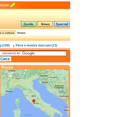
strati
o e cultura
Vivere
g (159)
Fiere e mostre mercato (13)
Mappa