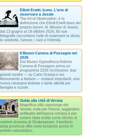
Elliott Erwitt. Icons. L'arte di
osservare a Jesolo
The Art of Observation: è la
definizione che Elliott Erwitt dava del
proprio lavoro. Al JMuseo di Jesolo,
dal 13 giugno al 18 ottobre 2026, 80 sue
fotografie raccontano l'arte di osservare la storia,
le celebrità, l'amore, i cani e l'intimità.
Il Museo Canova di Possagno nel
2026
Dal Museo Gypsotheca Antonio
Canova di Possagno arriva un
programma 2026 ricchissimo: due
grandi mostre — su Carlo Scarpa e sul
Monumento a Nelson — restauri importanti, una
nuova rassegna teatrale e tante attività per
famiglie e scuole.
Guida alla città di Verona
Magnifica città capoluogo del
Veneto, nota per l'Arena, suggestivo
anfiteatro dell'epoca romana e per
essere stata scelta come sfondo al
celebre dramma di Shakespeare. Il territorio
della provincia offre mete turistiche anche in
ambito naturalistico.