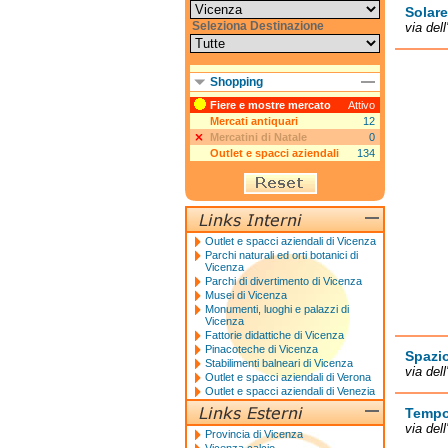
Solar
Seleziona Destinazione
via del
Shopping
Fiere e mostre mercato
Attivo
Mercati antiquari
12
Mercatini di Natale
0
Outlet e spacci aziendali
134
Outlet e spacci aziendali di Vicenza
Parchi naturali ed orti botanici di
Vicenza
Parchi di divertimento di Vicenza
Musei di Vicenza
Monumenti, luoghi e palazzi di
Vicenza
Fattorie didattiche di Vicenza
Pinacoteche di Vicenza
Spazi
Stabilimenti balneari di Vicenza
via del
Outlet e spacci aziendali di Verona
Outlet e spacci aziendali di Venezia
Tempo
via del
Provincia di Vicenza