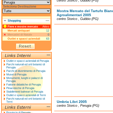
centro Storico , Gubbio (PG)
Seleziona Destinazione
Mostra Mercato del Tartufo Bianc
Agroalimentari 2005
centro Storico , Gubbio (PG)
Shopping
Fiere e mostre mercato
Attivo
Mercati antiquari
12
Mercatini di Natale
0
Outlet e spacci aziendali
63
Outlet e spacci aziendali di Perugia
Parchi naturali ed orti botanici di
Perugia
Parchi di divertimento di Perugia
Musei di Perugia
Monumenti, luoghi e palazzi di
Perugia
Fattorie didattiche di Perugia
Pinacoteche di Perugia
Stabilimenti balneari di Perugia
Outlet e spacci aziendali di Terni
Parchi naturali ed orti botanici di
Umbria Libri 2005
Terni
centro Storico , Perugia (PG)
Provincia di Perugia