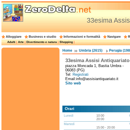
33esima Assisi
Alloggiare
Business e studio
Informazioni e formalità
Navigare
R
Adulti
|
Arte
|
Divertimento e natura
|
Shopping
|
Home
Umbria (2615)
Perugia (198
33esima Assisi Antiquariato
piazza Moncada 1, Bastia Umbra -
06083 (PG)
Tel:
Registrati
Email:info@assisiantiquariato.it
Sito web
Orari
Lunedì
10:00
20:00
Martedì
15:00 - 20:00