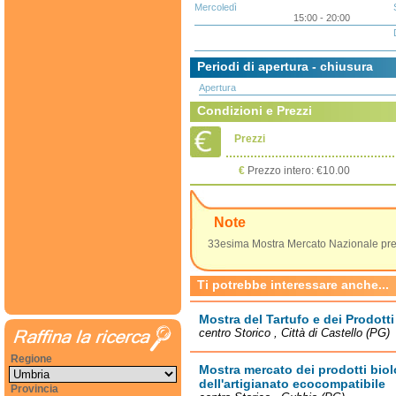
Mercoledì
15:00 - 20:00
Periodi di apertura - chiusura
Apertura
Condizioni e Prezzi
Prezzi
€
Prezzo intero: €10.00
Note
33esima Mostra Mercato Nazionale pre
Ti potrebbe interessare anche...
Mostra del Tartufo e dei Prodott
centro Storico , Città di Castello (PG)
Regione
Mostra mercato dei prodotti biolo
dell'artigianato ecocompatibile
Provincia