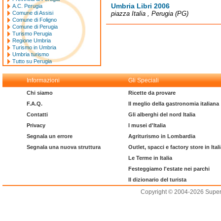
Umbria Libri 2006
A.C. Perugia
Comune di Assisi
piazza Italia , Perugia (PG)
Comune di Foligno
Comune di Perugia
Turismo Perugia
Regione Umbria
Turismo in Umbria
Umbria turismo
Tutto su Perugia
Informazioni
Gli Speciali
Chi siamo
Ricette da provare
F.A.Q.
Il meglio della gastronomia italiana
Contatti
Gli alberghi del nord Italia
Privacy
I musei d'Italia
Segnala un errore
Agriturismo in Lombardia
Segnala una nuova struttura
Outlet, spacci e factory store in Ital
Le Terme in Italia
Festeggiamo l'estate nei parchi
Il dizionario del turista
Copyright © 2004-2026 Supero L