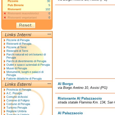
Pizzerie
30
Pub Birrerie
5
Ristoranti
102
Ristoranti macrobiotici
0
Ristoranti vegetariani
0
Pizzerie di Perugia
Ristoranti di Perugia
Pizzerie di Terni
Ristoranti di Terni
Parchi naturali ed orti botanici di
Perugia
Parchi di divertimento di Perugia
Outlet e spacci aziendali di Perugia
Musei di Perugia
Monumenti, luoghi e palazzi di
Perugia
Fattorie didattiche di Perugia
Al Borgo
via Borgo Aretino 10, Assisi (PG)
Provincia di Perugia
A.C. Perugia
Comune di Assisi
Ristorante Al Palazzaccio
Comune di Foligno
strada statale Flaminia Km. 134, San
Comune di Perugia
Turismo Perugia
Regione Umbria
Al Palazzaccio
Turismo in Umbria