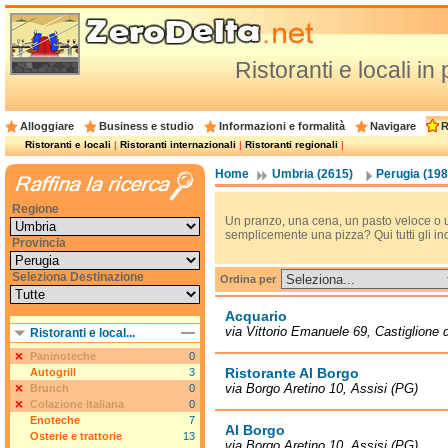
Ristoranti e locali in
Alloggiare
Business e studio
Informazioni e formalità
Navigare
R
Ristoranti e locali
|
Ristoranti internazionali
|
Ristoranti regionali
|
Home
Umbria (2615)
Perugia (198
Regione
Un pranzo, una cena, un pasto veloce o 
semplicemente una pizza? Qui tutti gli ind
Provincia
Seleziona Destinazione
Ordina per
Acquario
via Vittorio Emanuele 69, Castiglione 
Ristoranti e local...
Paninoteche
0
Ristorante Al Borgo
Autogrill
3
via Borgo Aretino 10, Assisi (PG)
Brunch
0
Colazione italiana
0
Enoteche
7
Al Borgo
Osterie e trattorie
13
via Borgo Aretino 10, Assisi (PG)