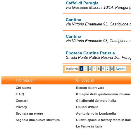
Caffe' di Perugia
via Giuseppe Mazzini 10/14, Perugia 
Cantina
via Vittorio Emanuele 93, Castiglione 
Cantina
via Vittorio Emanuele 93, Castiglione 
Enoteca Cantine Perusia
Strada Ponte Pattoli Resina 1/a, Peru
Indietro
1
2
3
4
5
6
7
8
Avanti
Informazioni
Gli Speciali
Chi siamo
Ricette da provare
F.A.Q.
Il meglio della gastronomia italiana
Contatti
Gli alberghi del nord Italia
Privacy
I musei d'Italia
Segnala un errore
Agriturismo in Lombardia
Segnala una nuova struttura
Outlet, spacci e factory store in Ital
Le Terme in Italia