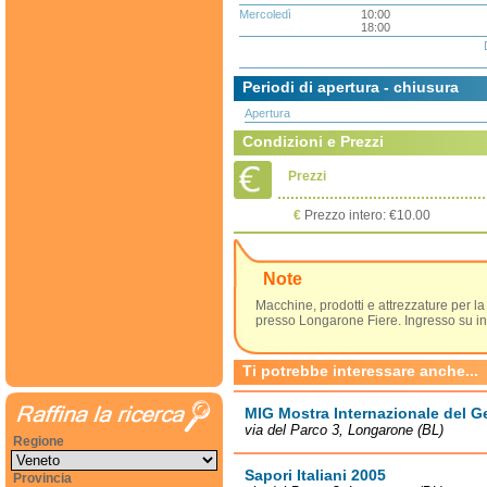
Mercoledì
10:00
18:00
Periodi di apertura - chiusura
Apertura
Condizioni e Prezzi
Prezzi
€
Prezzo intero: €10.00
Note
Macchine, prodotti e attrezzature per la
presso Longarone Fiere. Ingresso su invi
Ti potrebbe interessare anche...
MIG Mostra Internazionale del Ge
via del Parco 3, Longarone (BL)
Regione
Sapori Italiani 2005
Provincia