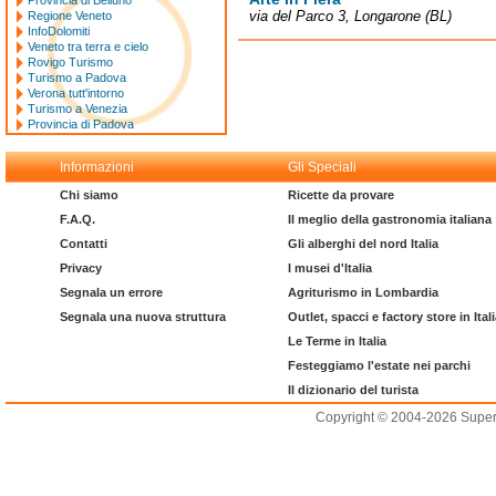
Provincia di Belluno
via del Parco 3, Longarone (BL)
Regione Veneto
InfoDolomiti
Veneto tra terra e cielo
Rovigo Turismo
Turismo a Padova
Verona tutt'intorno
Turismo a Venezia
Provincia di Padova
Informazioni
Gli Speciali
Chi siamo
Ricette da provare
F.A.Q.
Il meglio della gastronomia italiana
Contatti
Gli alberghi del nord Italia
Privacy
I musei d'Italia
Segnala un errore
Agriturismo in Lombardia
Segnala una nuova struttura
Outlet, spacci e factory store in Ital
Le Terme in Italia
Festeggiamo l'estate nei parchi
Il dizionario del turista
Copyright © 2004-2026 Supero L