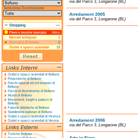
via del Parco 3, Longarone (BL)
Seleziona Destinazione
Arredamont 2005
via del Parco 3, Longarone (BL)
Shopping
Fiere e mostre mercato
Attivo
Mercati antiquari
1
Mercatini di Natale
0
Outlet e spacci aziendali
19
Outlet e spacci aziendali di Belluno
Pinacoteche di Belluno
Parchi naturali ed orti botanici di
Belluno
Parchi di divertimento di Belluno
Musei di Belluno
Monumenti, luoghi e palazzi di
Belluno
Fattorie didattiche di Belluno
Stabilimenti balneari di Belluno
Outlet e spacci aziendali di Vicenza
Arredamont 2006
Outlet e spacci aziendali di Verona
via del Parco 3, Longarone (BL)
Turismo Belluno
Arte in Fiera