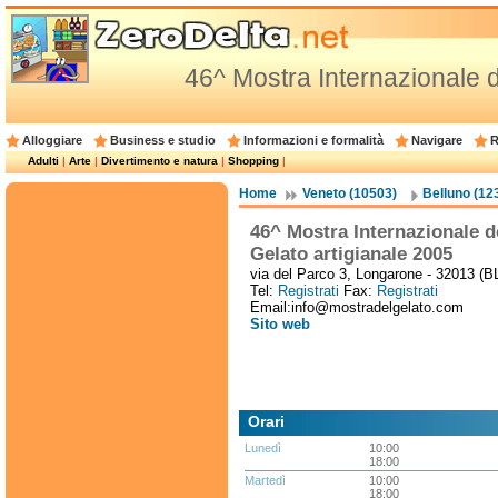
46^ Mostra Internazionale d
Alloggiare
Business e studio
Informazioni e formalità
Navigare
R
Adulti
|
Arte
|
Divertimento e natura
|
Shopping
|
Home
Veneto (10503)
Belluno (12
46^ Mostra Internazionale d
Gelato artigianale 2005
via del Parco 3, Longarone - 32013 (B
Tel:
Registrati
Fax:
Registrati
Email:info@mostradelgelato.com
Sito web
Orari
Lunedì
10:00
18:00
Martedì
10:00
18:00