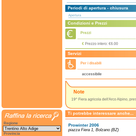
Periodi di apertura - chiusura
Apertura
Condizioni e Prezzi
Prezzi
€
Prezzo intero: €6.00
Servizi
Per i disabili
accessibile
Note
19^ Fiera agricola dell'Arco Alpino, pr
Ti potrebbe interessare anche...
Regione
Prowinter 2006
piazza Fiera 1, Bolzano (BZ)
Provincia