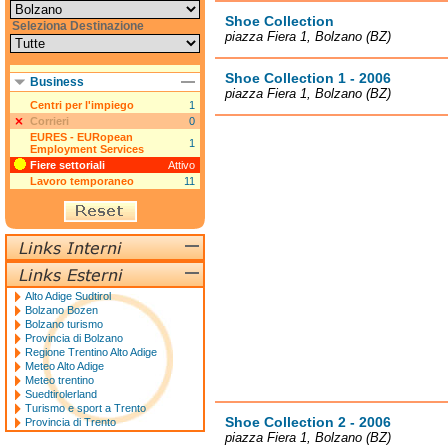
Shoe Collection
Seleziona Destinazione
piazza Fiera 1, Bolzano (BZ)
Shoe Collection 1 - 2006
Business
piazza Fiera 1, Bolzano (BZ)
Centri per l'impiego
1
Corrieri
0
EURES - EURopean
1
Employment Services
Fiere settoriali
Attivo
Lavoro temporaneo
11
Alto Adige Sudtirol
Bolzano Bozen
Bolzano turismo
Provincia di Bolzano
Regione Trentino Alto Adige
Meteo Alto Adige
Meteo trentino
Suedtirolerland
Turismo e sport a Trento
Shoe Collection 2 - 2006
Provincia di Trento
piazza Fiera 1, Bolzano (BZ)