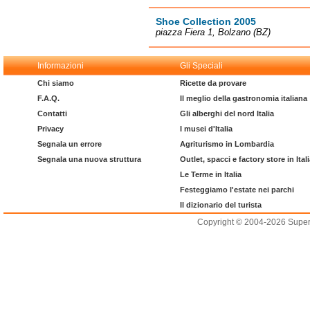
Shoe Collection 2005
piazza Fiera 1, Bolzano (BZ)
Informazioni
Gli Speciali
Chi siamo
Ricette da provare
F.A.Q.
Il meglio della gastronomia italiana
Contatti
Gli alberghi del nord Italia
Privacy
I musei d'Italia
Segnala un errore
Agriturismo in Lombardia
Segnala una nuova struttura
Outlet, spacci e factory store in Ital
Le Terme in Italia
Festeggiamo l'estate nei parchi
Il dizionario del turista
Copyright © 2004-2026 Supero L