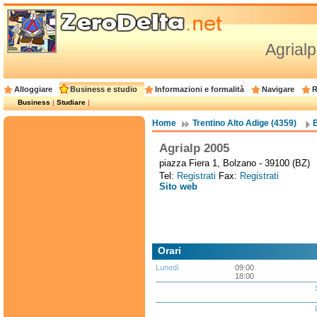
Agrial
Alloggiare
Business e studio
Informazioni e formalità
Navigare
R
Business
|
Studiare
|
Home
Trentino Alto Adige (4359)
Agrialp 2005
piazza Fiera 1, Bolzano - 39100 (BZ)
Tel:
Registrati
Fax:
Registrati
Sito web
Orari
Lunedì
09:00
18:00