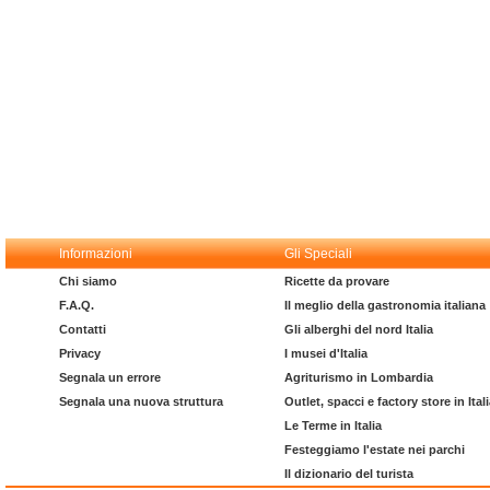
Informazioni
Gli Speciali
Chi siamo
Ricette da provare
F.A.Q.
Il meglio della gastronomia italiana
Contatti
Gli alberghi del nord Italia
Privacy
I musei d'Italia
Segnala un errore
Agriturismo in Lombardia
Segnala una nuova struttura
Outlet, spacci e factory store in Ital
Le Terme in Italia
Festeggiamo l'estate nei parchi
Il dizionario del turista