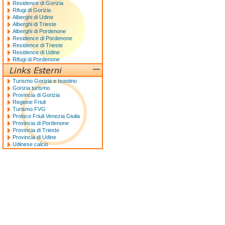
Residence di Gorizia
Rifugi di Gorizia
Alberghi di Udine
Alberghi di Trieste
Alberghi di Pordenone
Residence di Pordenone
Residence di Trieste
Residence di Udine
Rifugi di Pordenone
Turismo Gorizia e Isontino
Gorizia turismo
Provincia di Gorizia
Regione Friuli
Turismo FVG
Proloco Friuli Venezia Giulia
Provincia di Pordenone
Provincia di Trieste
Provincia di Udine
Udinese calcio