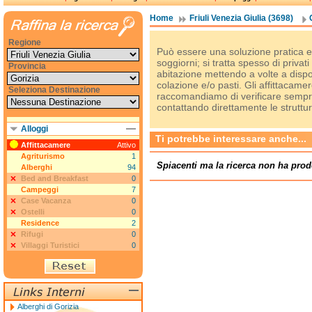
Home
Friuli Venezia Giulia (3698)
Regione
Può essere una soluzione pratica e
soggiorni; si tratta spesso di privat
Provincia
abitazione mettendo a volte a disp
colazione e/o pasti. Gli affittacam
Seleziona Destinazione
raccomandiamo di verificare sempre 
contattando direttamente le struttur
Alloggi
Ti potrebbe interessare anche...
Affittacamere
Attivo
Agriturismo
1
Spiacenti ma la ricerca non ha prod
Alberghi
94
Bed and Breakfast
0
Campeggi
7
Case Vacanza
0
Ostelli
0
Residence
2
Rifugi
0
Villaggi Turistici
0
Alberghi di Gorizia