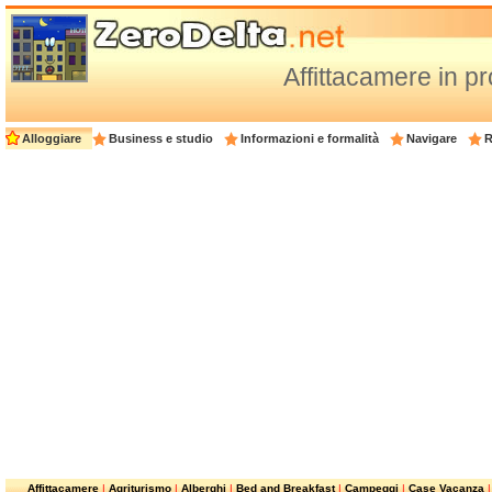
Affittacamere in pr
Alloggiare
Business e studio
Informazioni e formalità
Navigare
R
Affittacamere
|
Agriturismo
|
Alberghi
|
Bed and Breakfast
|
Campeggi
|
Case Vacanza