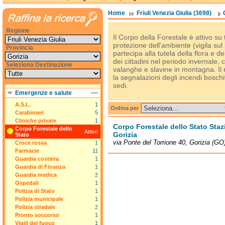
Home
Friuli Venezia Giulia (3698)
Regione
Il Corpo della Forestale è attivo su t
protezione dell'ambiente (vigila sul 
Provincia
partecipa alla tutela della flora e d
dei cittadini nel periodo invernale, 
Seleziona Destinazione
valanghe e slavine in montagna. I
la segnalazioni degli incendi boschiv
sedi.
Emergenze e salute
A.S.L.
1
Ordina per
Carabinieri
5
Cliniche private
1
Corpo Forestale dello Stato Staz
Corpo Forestale dello
Attivo
Gorizia
Stato
via Ponte del Torrione 40, Gorizia (GO
Croce rossa
1
Farmacie
11
Guardia costiera
1
Guardia di Finanza
1
Guardia medica
2
Ospedali
1
Polizia di Stato
1
Polizia municipale
1
Polizia stradale
2
Pronto soccorso
1
Vigili del fuoco
1