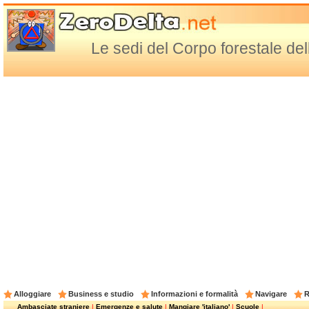
Le sedi del Corpo forestale dell
Alloggiare
Business e studio
Informazioni e formalità
Navigare
R
Ambasciate straniere
|
Emergenze e salute
|
Mangiare 'italiano'
|
Scuole
|