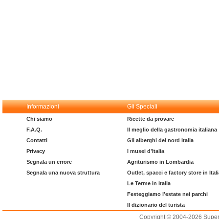
Informazioni
Gli Speciali
Chi siamo
Ricette da provare
F.A.Q.
Il meglio della gastronomia italiana
Contatti
Gli alberghi del nord Italia
Privacy
I musei d'Italia
Segnala un errore
Agriturismo in Lombardia
Segnala una nuova struttura
Outlet, spacci e factory store in Ital
Le Terme in Italia
Festeggiamo l'estate nei parchi
Il dizionario del turista
Copyright © 2004-2026 Supero L