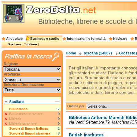
Biblioteche, librerie e scuole di
Alloggiare
Business e studio
Informazioni e formalità
Navigare
R
Business
|
Studiare
|
Home
Toscana (14807)
Grosseto 
Regione
Per gli italiani è importante conosc
gli stranieri studiare l'italiano è 
Provincia
cultura. Strumento di studio e co
un fine settimana di pioggia, regalo
Seleziona Destinazione
risove piccoli e grandi problemi e cur
biblioteche e delle librerie con testi
Studiare
Ordina per
Biblioteche
17
Biblioteche straniere
0
Biblioteca Antonio Morvidi Bibl
Librerie
0
via Venti Settembre 79, Manciano (GR
Librerie straniere
0
Scuole di lingua Italiana
2
Scuole di lingua straniera
3
British Institutes