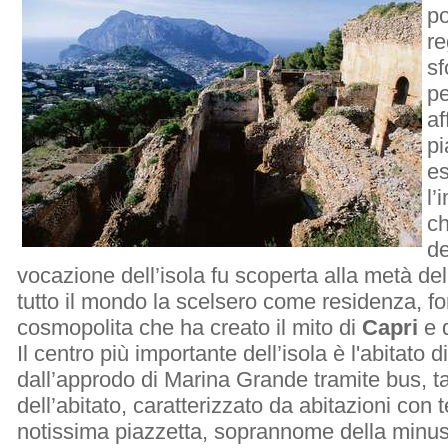
po
re
sf
p
af
pi
es
l’
ch
de
vocazione dell’isola fu scoperta alla metà del
tutto il mondo la scelsero come residenza, f
cosmopolita che ha creato il mito di
Capri
e 
Il centro più importante dell’isola è l'abitato d
dall’approdo di Marina Grande tramite bus, ta
dell’abitato, caratterizzato da abitazioni con t
notissima piazzetta, soprannome della minu