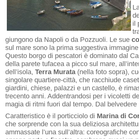
La
de
il
tr
giungono da Napoli o da Pozzuoli. Le sue
co
sul mare sono la prima suggestiva immagine c
Questo borgo di pescatori è dominato dal Cast
della parete tufacea a picco sul mare, all’int
dell’isola,
Terra Murata
(nella foto sopra), cu
singolare quartiere-città, che racchiude caset
giardini, chiese, palazzi e un castello, è rim
trecento anni. Addentrandosi per i vicoletti dell
magia di ritmi fuori dal tempo. Dal belvedere
Caratteristico è il porticciolo di
Marina di Cor
che sorprende con la sua deliziosa architettur
ammassate l’una sull’altra: coreografiche con 