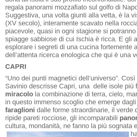
regala panorami mozzafiato sul golfo di Napo
Suggestiva, una volta giunti alla vetta, è la vis
(XV secolo), interamente scavato nella roccia
piacevole, quasi in ogni stagione si potranno
spiagge sabbiose di cui Ischia è ricca. E gli
esplorare i segreti di una cucina fortemente a
dell’attenta ricerca enologica che qui è una 
CAPRI
“Uno dei punti magnetici dell’universo”. Così l
Savinio descrisse Capri, una delle isole pi
miracolo
la combinazione di terra, cielo, ma
in questo immenso scoglio che emerge dagli
faraglioni
dalle forme straordinarie, il verde 
ripide pareti rocciose, gli incomparabili
pano
cultura, mondanità, ne fanno la più sognata e
ha