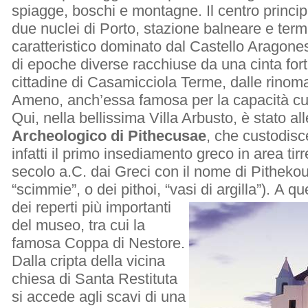
spiagge, boschi e montagne. Il centro princi
due nuclei di Porto, stazione balneare e ter
caratteristico dominato dal Castello Aragones
di epoche diverse racchiuse da una cinta forti
cittadine di Casamicciola Terme, dalle rinom
Ameno, anch’essa famosa per la capacità cur
Qui, nella bellissima Villa Arbusto, è stato alle
Archeologico di Pithecusae
, che custodisce
infatti il primo insediamento greco in area tirr
secolo a.C. dai Greci con il nome di Pithekous
“scimmie”, o dei pithoi, “vasi di argilla”).
A que
dei reperti più importanti
del museo, tra cui la
famosa Coppa di Nestore.
Dalla cripta della vicina
chiesa di Santa Restituta
si accede agli scavi di una