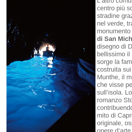
L’altro comu
centro più s
stradine gr
nel verde, tr
monumento pi
di San Mich
disegno di 
bellissimo i
sorge la fa
costruita su
Munthe, il m
che visse pe
sull’isola. L
romanzo Sto
contribuendo
mito di Capri
originale, os
opere d’arte