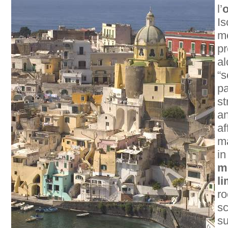
l’
o
Is
me
pr
al
“s
pa
st
an
af
ma
in
m
l
ro
sc
su