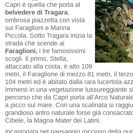
Capri è quella che porta al
belvedere di Tragara
,
ombrosa piazzetta con vista
sui Faraglioni e Marina
Piccola. Sotto Tragara inizia la
strada che scende ai
Faraglioni,
i tre famosissimi
scogli. Il primo, Stella,
attaccato alla costa, è alto 109
metri, il Faraglione di mezzo 81 metri, il ter
104 metri ed è abitato dalla rara lucertola a
immersi in una vegetazione lussureggiante si
percorso che da Capri porta all’Arco Naturale
a picco sul mare. Con una scalinata si raggi
grandioso antro naturale forse già consacrato
Cibele, la Magna Mater dei Latini.
Incastonata nel paesaggio roccioso della pu