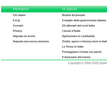
Informazioni
Gli Speciali
Chi siamo
Ricette da provare
F.A.Q.
Il meglio della gastronomia italiana
Contatti
Gli alberghi del nord Italia
Privacy
I musei d'Italia
Segnala un errore
Agriturismo in Lombardia
Segnala una nuova struttura
Outlet, spacci e factory store in Ital
Le Terme in Italia
Festeggiamo l'estate nei parchi
Il dizionario del turista
Copyright © 2004-2026 Supero L