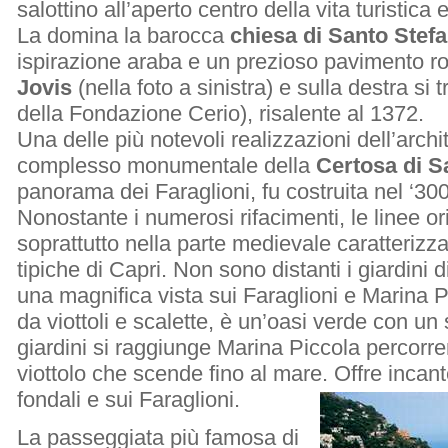
salottino all’aperto centro della vita turistic
La domina la barocca
chiesa di Santo Stef
ispirazione araba e un prezioso pavimento 
Jovis
(nella foto a sinistra) e sulla destra s
della Fondazione Cerio), risalente al 1372.
Una delle più notevoli realizzazioni dell’archi
complesso monumentale della
Certosa di 
panorama dei Faraglioni, fu costruita nel ‘300
Nonostante i numerosi rifacimenti, le linee o
soprattutto nella parte medievale caratterizz
tipiche di Capri. Non sono distanti i giardini 
una magnifica vista sui Faraglioni e Marina Pi
da viottoli e scalette, è un’oasi verde con u
giardini si raggiunge Marina Piccola percorr
viottolo che scende fino al mare. Offre incan
fondali e sui Faraglioni.
La passeggiata più famosa di