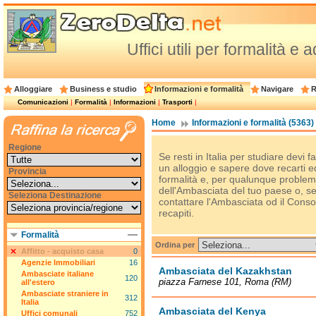
Uffici utili per formalità e
Alloggiare
Business e studio
Informazioni e formalità
Navigare
R
Comunicazioni
|
Formalità
|
Informazioni
|
Trasporti
|
Home
Informazioni e formalità (5363)
Regione
Se resti in Italia per studiare devi 
un alloggio e sapere dove recarti ed 
Provincia
formalità e, per qualunque problema
dell'Ambasciata del tuo paese o, se
Seleziona Destinazione
contattare l'Ambasciata od il Consola
recapiti.
Formalità
Ordina per
Affitto - acquisto casa
0
Agenzie Immobiliari
16
Ambasciata del Kazakhstan
Ambasciate italiane
120
piazza Farnese 101, Roma (RM)
all'estero
Ambasciate straniere in
312
Italia
Ambasciata del Kenya
Uffici comunali
752