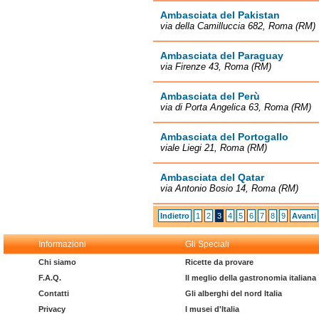
Ambasciata del Pakistan
via della Camilluccia 682, Roma (RM)
Ambasciata del Paraguay
via Firenze 43, Roma (RM)
Ambasciata del Perù
via di Porta Angelica 63, Roma (RM)
Ambasciata del Portogallo
viale Liegi 21, Roma (RM)
Ambasciata del Qatar
via Antonio Bosio 14, Roma (RM)
Indietro
1
2
3
4
5
6
7
8
9
Avanti
Informazioni
Gli Speciali
Chi siamo
Ricette da provare
F.A.Q.
Il meglio della gastronomia italiana
Contatti
Gli alberghi del nord Italia
Privacy
I musei d'Italia