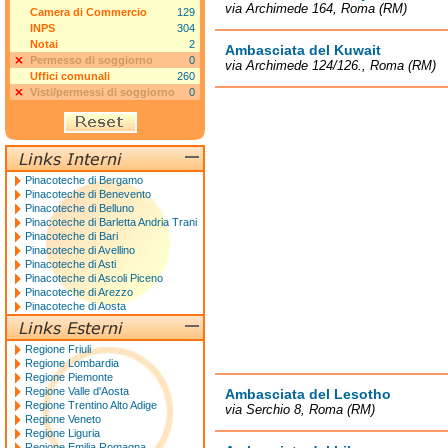
via Archimede 164, Roma (RM)
Camera di Commercio
129
INPS
304
Notai
2
Ambasciata del Kuwait
Permesso di soggiorno
0
via Archimede 124/126., Roma (RM)
Uffici comunali
260
Visti/permessi di soggiorno
0
Pinacoteche di Bergamo
Pinacoteche di Benevento
Pinacoteche di Belluno
Pinacoteche di Barletta Andria Trani
Pinacoteche di Bari
Pinacoteche di Avellino
Pinacoteche di Asti
Pinacoteche di Ascoli Piceno
Pinacoteche di Arezzo
Pinacoteche di Aosta
Regione Friuli
Regione Lombardia
Regione Piemonte
Regione Valle d'Aosta
Ambasciata del Lesotho
Regione Trentino Alto Adige
via Serchio 8, Roma (RM)
Regione Veneto
Regione Liguria
Regione Emilia Romagna