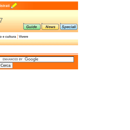
strati
g7
o e cultura
Vivere