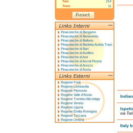
Taxi
214
Treni
11
Pinacoteche di Bergamo
Pinacoteche di Benevento
Pinacoteche di Belluno
Pinacoteche di Barletta Andria Trani
Pinacoteche di Bari
Pinacoteche di Avellino
Pinacoteche di Asti
Pinacoteche di Ascoli Piceno
Pinacoteche di Arezzo
Pinacoteche di Aosta
Regione Friuli
Regione Lombardia
Regione Piemonte
Regione Valle d'Aosta
Indian
Regione Trentino Alto Adige
Regione Veneto
Regione Liguria
Ispett
Regione Emilia Romagna
via Tor
Regione Toscana
Regione Umbria
Italy 