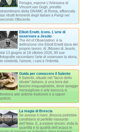
Perugia, espone L'Arlesiana di
Vincent van Gogh, prestito
straordinario della GNAMC di Roma, affiancata
dai ritratti femminili degli italiani a Parigi nel
secondo Ottocento.
Elliott Erwitt. Icons. L'arte di
osservare a Jesolo
The Art of Observation: è la
definizione che Elliott Erwitt dava del
proprio lavoro. Al JMuseo di Jesolo,
dal 13 giugno al 18 ottobre 2026, 80 sue
fotografie raccontano l'arte di osservare la storia,
le celebrità, l'amore, i cani e l'intimità.
Guida per conoscere il Salento
Il Salento, situato nel "tacco dello
stivale" italiano, è una terra dal
fascino ineguagliabile, dove spiagge
meravigliose e arte barocca si
fondono alle antiche tradizioni e a sapori
antichi.
La magia di Brescia
Se avesse il mare, Brescia potrebbe
candidarsi al perfetto riassunto
dell’Italia. E, a essere sinceri, vista la
quantità e la qualità dell’acqua in
grado di ispirare un autentico clima balneare,