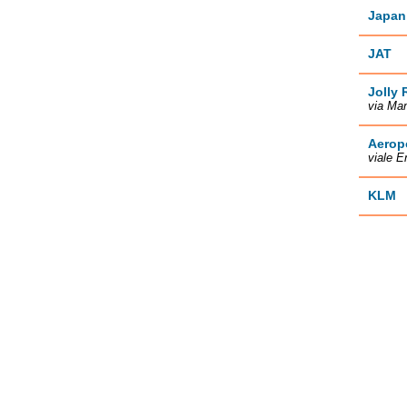
Japan 
JAT
Jolly 
via Ma
Aeropo
viale E
KLM