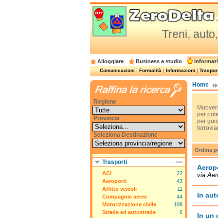
Treni, auto,
Alloggiare
Business e studio
Informazi
Comunicazioni
|
Formalità
|
Informazioni
|
Trasport
Home
Regione
Muoversi
per pote
Provincia
per guid
ferroviar
Seleziona Destinazione
Ordina p
Trasporti
Aeropo
ACI
22
via Aer
Aeroporti
43
Affitto veicoli
11
In auto
Compagnie aeree
44
Motorizzazione civile
108
Strade ed autostrade
6
In un 