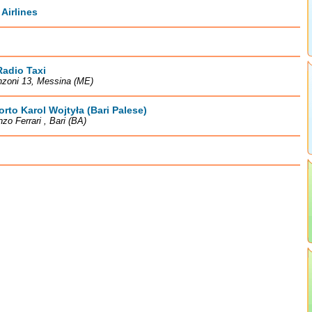
Airlines
Radio Taxi
nzoni 13, Messina (ME)
rto Karol Wojtyła (Bari Palese)
nzo Ferrari , Bari (BA)