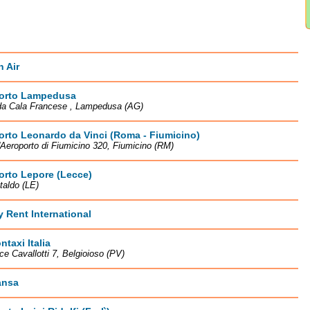
 Air
orto Lampedusa
da Cala Francese , Lampedusa (AG)
rto Leonardo da Vinci (Roma - Fiumicino)
l'Aeroporto di Fiumicino 320, Fiumicino (RM)
orto Lepore (Lecce)
aldo (LE)
y Rent International
taxi Italia
ice Cavallotti 7, Belgioioso (PV)
ansa