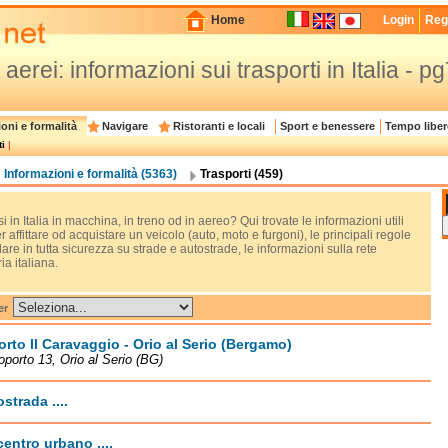
Home
Login
Regi
 aerei: informazioni sui trasporti in Italia - p
oni e formalità
Navigare
Ristoranti e locali
Sport e benessere
Tempo liber
i
|
Informazioni e formalità (5363)
Trasporti (459)
 in Italia in macchina, in treno od in aereo? Qui trovate le informazioni utili
r affittare od acquistare un veicolo (auto, moto e furgoni), le principali regole
are in tutta sicurezza su strade e autostrade, le informazioni sulla rete
ia italiana.
er
rto Il Caravaggio - Orio al Serio (Bergamo)
oporto 13, Orio al Serio (BG)
strada ....
centro urbano ....