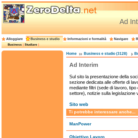
Ad In
Alloggiare
Business e studio
Informazioni e formalità
Navigare
R
Business
|
Studiare
|
Home
Business e studio (3128)
B
Ad Interim
Sul sito la presentazione della socie
sezione dedicata alle offerte di lavo
mediante filtri (sede di lavoro, tipo
settore), notizie sulla legislazione 
Sito web
Ti potrebbe interessare anche...
ManPower
Obiettivo Lavoro