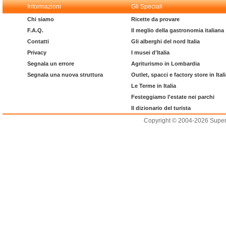
Informazioni
Gli Speciali
Chi siamo
Ricette da provare
F.A.Q.
Il meglio della gastronomia italiana
Contatti
Gli alberghi del nord Italia
Privacy
I musei d'Italia
Segnala un errore
Agriturismo in Lombardia
Segnala una nuova struttura
Outlet, spacci e factory store in Ital
Le Terme in Italia
Festeggiamo l'estate nei parchi
Il dizionario del turista
Copyright © 2004-2026 Supero L