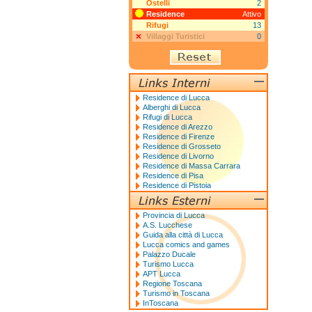
Ostelli
2
Residence
Attivo
Rifugi
13
Villaggi Turistici
0
Residence di Lucca
Alberghi di Lucca
Rifugi di Lucca
Residence di Arezzo
Residence di Firenze
Residence di Grosseto
Residence di Livorno
Residence di Massa Carrara
Residence di Pisa
Residence di Pistoia
Provincia di Lucca
A.S. Lucchese
Guida alla città di Lucca
Lucca comics and games
Palazzo Ducale
Turismo Lucca
APT Lucca
Regione Toscana
Turismo in Toscana
InToscana