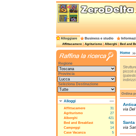
Alloggiare
Business e studio
Informazi
Affittacamere
|
Agriturismo
|
Alberghi
|
Bed and Br
Home
Regione
Struttu
piccoli
Provincia
(palestr
indirizz
Seleziona Destinazione
Ordina p
Alloggi
Antica
Affittacamere
31
via Del
Agriturismo
27
Alberghi
421
Santa
Bed and Breakfast
56
via San
Campeggi
14
Case Vacanza
5