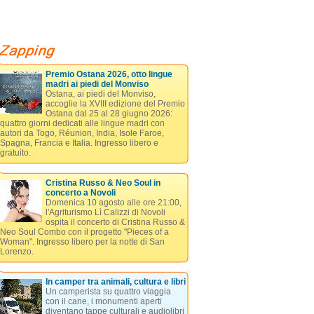
Premio Ostana 2026, otto lingue
madri ai piedi del Monviso
Ostana, ai piedi del Monviso,
accoglie la XVIII edizione del Premio
Ostana dal 25 al 28 giugno 2026:
quattro giorni dedicati alle lingue madri con
autori da Togo, Réunion, India, Isole Faroe,
Spagna, Francia e Italia. Ingresso libero e
gratuito.
Cristina Russo & Neo Soul in
concerto a Novoli
Domenica 10 agosto alle ore 21:00,
l'Agriturismo Lì Calizzi di Novoli
ospita il concerto di Cristina Russo &
Neo Soul Combo con il progetto "Pieces of a
Woman". Ingresso libero per la notte di San
Lorenzo.
In camper tra animali, cultura e libri
Un camperista su quattro viaggia
con il cane, i monumenti aperti
diventano tappe culturali e audiolibri