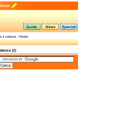
strati
o e cultura
Vivere
idence (2)