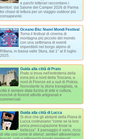
e parchi letterari raccontano i
territori: dal Salone del Camper 2026 di Parma
tre chiavi di lettura per un viaggio outdoor più
consapevole.
Oceano Blu: Nuovi Mondi Festival
Torna il festival di cinema di
montagna più piccolo del mondo
con una settimana di eventi
imperdibili nel borgo alpino di
Rittana, in bassa valle Stura, dal 1° al 6 luglio
2025.
Guida alla città di Prato
Prato si trova nell'entroterra della
zona più a nord della Toscana, a
nord di Firenze ed a sud di Pistoia.
Nonostante la storia travagliata, la
città è sempre stata fucina di arte e cultura,
nonchè di fiorenti attività artigianali e
commerciali.
Guida alla città di Lucca
Si dice che gli abitanti della Piana di
Lucca costruivano "come se la loro
unica preoccupazione fosse la
bellezza". Il paesaggio è vario, ricco
di vita così come di silenzi: sentieri attraversano
boschi, valli e pittoreschi borghi medievali.