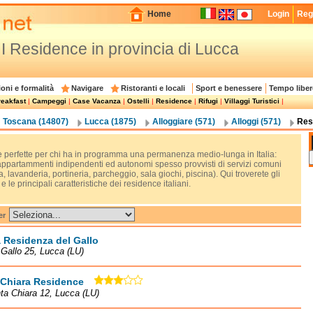
Home
Login
Regi
I Residence in provincia di Lucca
oni e formalità
Navigare
Ristoranti e locali
Sport e benessere
Tempo liber
eakfast
|
Campeggi
|
Case Vacanza
|
Ostelli
|
Residence
|
Rifugi
|
Villaggi Turistici
|
Toscana (14807)
Lucca (1875)
Alloggiare (571)
Alloggi (571)
Res
re perfette per chi ha in programma una permanenza medio-lunga in Italia:
 appartammenti indipendenti ed autonomi spesso provvisti di servizi comuni
a, lavanderia, portineria, parcheggio, sala giochi, piscina). Qui troverete gli
i e le principali caratteristiche dei residence italiani.
er
 Residenza del Gallo
 Gallo 25, Lucca (LU)
 Chiara Residence
ta Chiara 12, Lucca (LU)