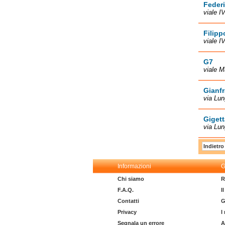
Feder
viale I
Filipp
viale I
G7
viale M
Gianf
via Lu
Gigett
via Lu
Indietro
Informazioni
G
Chi siamo
R
F.A.Q.
I
Contatti
G
Privacy
I
Segnala un errore
A