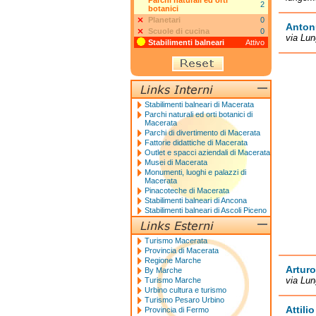
Parchi naturali ed orti
2
botanici
Planetari
0
Anton
Scuole di cucina
0
via Lu
Stabilimenti balneari
Attivo
Stabilimenti balneari di Macerata
Parchi naturali ed orti botanici di
Macerata
Parchi di divertimento di Macerata
Fattorie didattiche di Macerata
Outlet e spacci aziendali di Macerata
Musei di Macerata
Monumenti, luoghi e palazzi di
Macerata
Pinacoteche di Macerata
Stabilimenti balneari di Ancona
Stabilimenti balneari di Ascoli Piceno
Turismo Macerata
Provincia di Macerata
Regione Marche
Arturo
By Marche
via Lu
Turismo Marche
Urbino cultura e turismo
Turismo Pesaro Urbino
Attilio
Provincia di Fermo