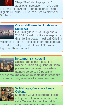
Stage 2026: dal 6 giugno al 2
agosto, gli spettacoli in nove borghi
della Valle dell'Aniene, con date, orari e sedi.
Biglietti 3/6 euro, 5/10 euro al Teatro Narzio di
Subiaco.
Cristina Mittermeier. La Grande
Saggezza
Dal 14 luglio 2026 al 10 gennaio
2027 il Castello di Brescia ospita La
Grande Saggezza, mostra di Cristina
Mittermeier: oltre 80 scatti della grande fotografa
naturalista, anteprima del festival Orizzonti.
Ingresso libero per tutti.
In camper tra i castelli
Sulla strada come a casa per le
rocche e i manieri, gli itinerari sono
pressoché infiniti ma, procedendo
da nord verso sud è possibile
delinearne uno che tenga conto della presenza
di aree camping e zone attrezzate limitrofe.
Valli Mongia, Cevetta e Langa
Cebana
Mongia e Cevetta sono due piccole
valli poste a fianco della principale
valle Tanaro che, con i loro dolci
declivi, segnano l'inizio della Langa, celebre