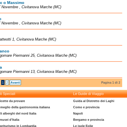
ic o Massimo
V Novembre , Civitanova Marche (MC)
o
V Novembre , Civitanova Marche (MC)
atteotti 1, Civitanova Marche (MC)
ranco
ngomare Piermanni 25, Civitanova Marche (MC)
a
ngomare Piermanni 13, Civitanova Marche (MC)
1
2
Avanti
Pagina 1 di 2
li Speciali
Le Guide di Viaggio
icette da provare
Guida al Distretto dei Laghi
l meglio della gastronomia italiana
Como e provincia
li alberghi del nord Italia
Napoli
 musei d'Italia
Bergamo e provincia
griturismo in Lombardia
Le isole Eolie