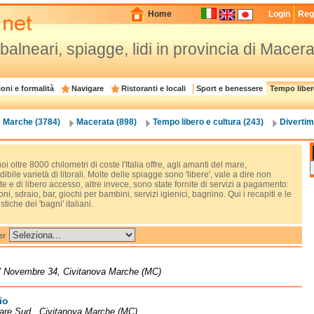
Home
Login
Regi
 balneari, spiagge, lidi in provincia di Macer
oni e formalità
Navigare
Ristoranti e locali
Sport e benessere
Tempo liber
Marche (3784)
Macerata (898)
Tempo libero e cultura (243)
Divertim
oi oltre 8000 chilometri di coste l'Italia offre, agli amanti del mare,
dibile varietà di litorali. Molte delle spiagge sono 'libere', vale a dire non
te e di libero accesso, altre invece, sono state fornite di servizi a pagamento:
ni, sdraio, bar, giochi per bambini, servizi igienici, bagnino. Qui i recapiti e le
stiche dei 'bagni' italiani.
er
V Novembre 34, Civitanova Marche (MC)
io
are Sud , Civitanova Marche (MC)