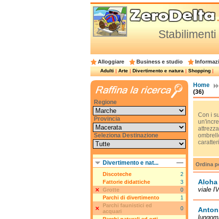
Stabilimenti
Alloggiare
Business e studio
Informazi
Adulti
|
Arte
|
Divertimento e natura
|
Shopping
|
Home
(36)
Regione
Con i su
Provincia
un'incre
attrezza
Seleziona Destinazione
ombrello
caratteri
Divertimento e nat...
Ordina p
Discoteche
2
Aloha
Fattorie didattiche
3
viale I
Grotte
0
Parchi di divertimento
1
Parchi faunistici ed
0
Anton
acquari
lungom