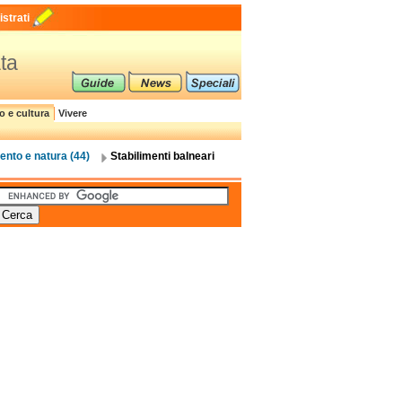
strati
ata
o e cultura
Vivere
ento e natura (44)
Stabilimenti balneari