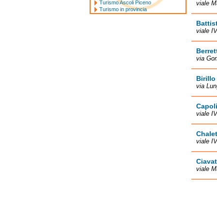
Turismo Ascoli Piceno
viale M
Turismo in provincia
Battis
viale 
Berret
via Gor
Birill
via Lu
Capol
viale 
Chalet
viale I
Ciavat
viale M