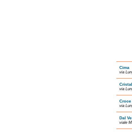
Cima
via Lu
Crista
via Lu
Croce
via Lu
Dal V
viale M